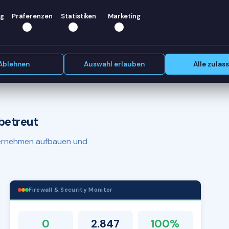
? Wir
g
Präferenzen
Statistiken
Marketing
Erstgespräch vereinbaren
Ablehnen
Auswahl erlauben
Alle zulas
betreut
nternehmen aufbauen und
Firewall & Security Monitor
0
2.847
100%