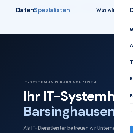
Startseite
Systemhaus
Barsinghausen
Daten
Spezialisten
Was wir biete
W
A
T
K
IT-SYSTEMHAUS BARSINGHAUSEN
Ihr IT-Systemhaus
K
Barsinghausen
Als IT-Dienstleister betreuen wir Unternehmen i