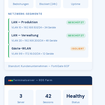
Bedrohungen
Blockiert (24h)
Uptime
NETZWERK-SEGMENTE
LAN — Produktion
GESCHÜTZT
VLAN 10 • 192.168.10.0/24 • 34 Geräte
LAN — Verwaltung
GESCHÜTZT
VLAN 20 • 192.168.20.0/24 • 48 Geräte
Gäste-WLAN
ISOLIERT
VLAN 99 • 172.16.0.0/24 • 12 Geräte
Standort: Kundenunternehmen — FortiGate 60F
Terminalserver — RDS Farm
3
42
Healthy
Server
Sessions
Status