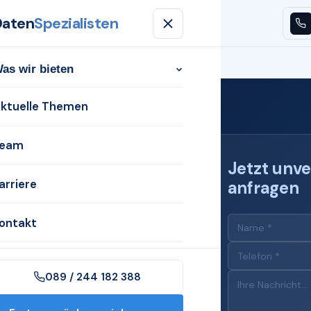
Daten
Spezialisten
n
Aktuelle Themen
Team
Karriere
Kontakt
as wir bieten
ktuelle Themen
eam
Jetzt unve
arriere
anfragen
 für
ontakt
089 / 244 182 388
n Barsinghausen mit