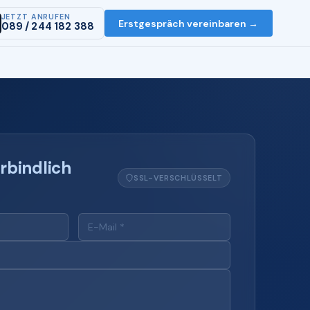
JETZT ANRUFEN
Erstgespräch vereinbaren →
089 / 244 182 388
rbindlich
SSL-VERSCHLÜSSELT