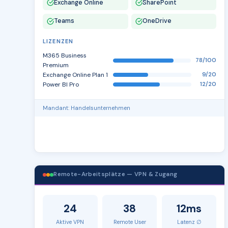
Exchange Online
SharePoint
Teams
OneDrive
LIZENZEN
M365 Business
78/100
Premium
Exchange Online Plan 1
9/20
Power BI Pro
12/20
Mandant: Handelsunternehmen
Remote-Arbeitsplätze — VPN & Zugang
24
38
12ms
Aktive VPN
Remote User
Latenz ∅