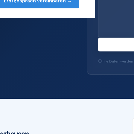
Erstgespräch vereinbaren →
rvices — von Server
u IT-Sicherheit und
Ihre Daten werden 
inghausen