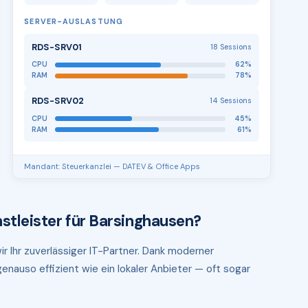
SERVER-AUSLASTUNG
RDS-SRV01
18 Sessions
CPU
62%
RAM
78%
RDS-SRV02
14 Sessions
CPU
45%
RAM
61%
Mandant: Steuerkanzlei — DATEV & Office Apps
stleister für Barsinghausen?
r Ihr zuverlässiger IT-Partner. Dank moderner
enauso effizient wie ein lokaler Anbieter — oft sogar