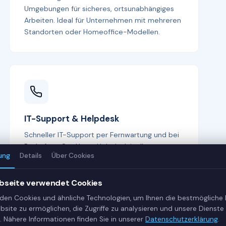
Umgebungen für sicheres, ortsunabhängiges
Arbeiten. Ideal für Unternehmen mit mehreren
Standorten oder Homeoffice-Modellen.
IT-Support & Helpdesk
Schneller IT-Support per Fernwartung und bei
Bedarf vor Ort. Unser Helpdesk ist Ihr erster
ung
Details
Über Cookies
Ansprechpartner bei allen IT-Fragen —
kompetent, freundlich und lösungsorientiert.
bseite verwendet Cookies
den Cookies und ähnliche Technologien, um Ihnen die bestmögliche
bsite zu ermöglichen, die Zugriffe zu analysieren und unsere Dienste 
. Nähere Informationen finden Sie in unserer
Datenschutzerklärung
.