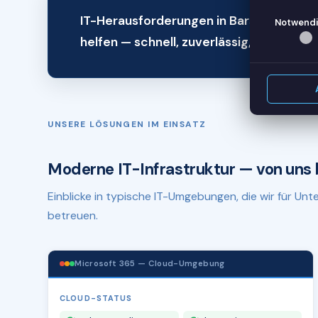
IT-Herausforderungen in Barsinghausen
Notwendi
helfen — schnell, zuverlässig, remote.
UNSERE LÖSUNGEN IM EINSATZ
Moderne IT-Infrastruktur — von uns 
Einblicke in typische IT-Umgebungen, die wir für U
betreuen.
Microsoft 365 — Cloud-Umgebung
CLOUD-STATUS