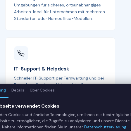
Umgebungen für sicheres, ortsunabhängiges
Arbeiten. Ideal für Unternehmen mit mehreren
Standorten oder Homeoffice-Modellen.
IT-Support & Helpdesk
Schneller IT-Support per Fernwartung und bei
Bedarf vor Ort. Unser Helpdesk ist Ihr erster
ung
Details
Über Cookies
Ansprechpartner bei allen IT-Fragen —
kompetent, freundlich und lösungsorientiert.
bseite verwendet Cookies
den Cookies und ähnliche Technologien, um Ihnen die bestmögliche
bsite zu ermöglichen, die Zugriffe zu analysieren und unsere Dienste 
. Nähere Informationen finden Sie in unserer
Datenschutzerklärung
.