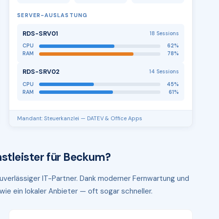
SERVER-AUSLASTUNG
RDS-SRV01
18 Sessions
CPU
62%
RAM
78%
RDS-SRV02
14 Sessions
CPU
45%
RAM
61%
Mandant: Steuerkanzlei — DATEV & Office Apps
stleister für Beckum?
zuverlässiger IT-Partner. Dank moderner Fernwartung und
ie ein lokaler Anbieter — oft sogar schneller.