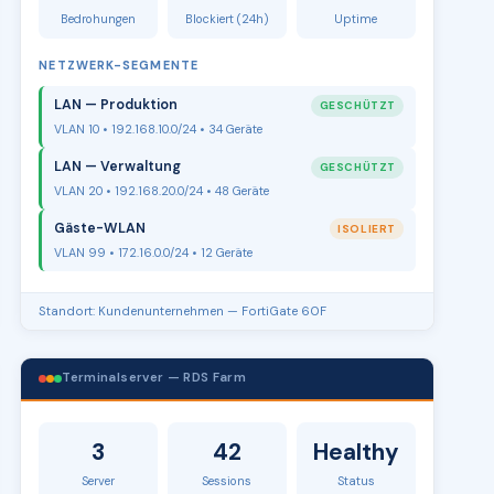
Bedrohungen
Blockiert (24h)
Uptime
NETZWERK-SEGMENTE
LAN — Produktion
GESCHÜTZT
VLAN 10 • 192.168.10.0/24 • 34 Geräte
LAN — Verwaltung
GESCHÜTZT
VLAN 20 • 192.168.20.0/24 • 48 Geräte
Gäste-WLAN
ISOLIERT
VLAN 99 • 172.16.0.0/24 • 12 Geräte
Standort: Kundenunternehmen — FortiGate 60F
Terminalserver — RDS Farm
3
42
Healthy
Server
Sessions
Status