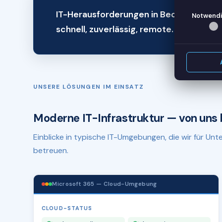
IT-Herausforderungen in Beckum? Wir h
Notwendi
schnell, zuverlässig, remote.
UNSERE LÖSUNGEN IM EINSATZ
Moderne IT-Infrastruktur — von uns 
Einblicke in typische IT-Umgebungen, die wir für U
betreuen.
Microsoft 365 — Cloud-Umgebung
CLOUD-STATUS