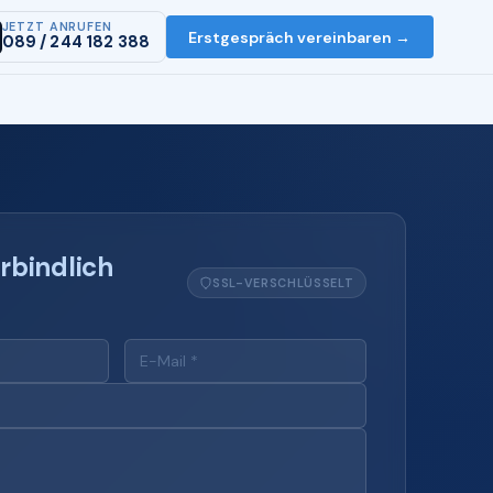
JETZT ANRUFEN
Erstgespräch vereinbaren →
089 / 244 182 388
rbindlich
SSL-VERSCHLÜSSELT