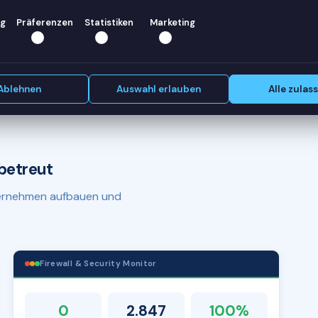
elfen —
g
Präferenzen
Statistiken
Marketing
Erstgespräch vereinbaren
Ablehnen
Auswahl erlauben
Alle zulas
betreut
nternehmen aufbauen und
Firewall & Security Monitor
0
2.847
100%