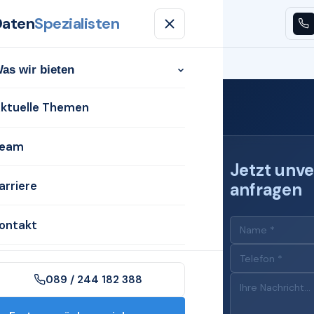
Daten
Spezialisten
n
Aktuelle Themen
Team
Karriere
Kontakt
as wir bieten
ktuelle Themen
eam
Jetzt unve
arriere
anfragen
 für
ontakt
089 / 244 182 388
in Beckum mit dem