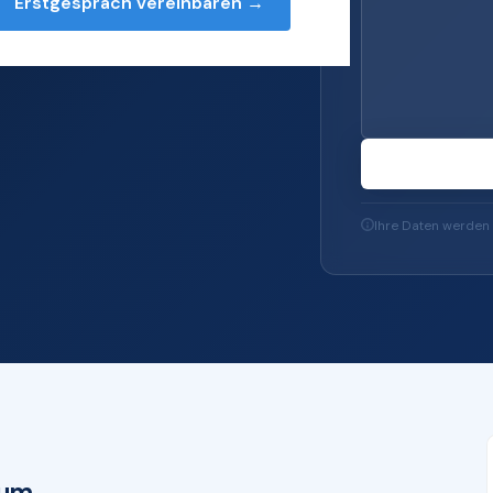
Erstgespräch vereinbaren →
s — von Server und
-Sicherheit und
Ihre Daten werden 
kum