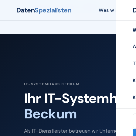
Startseite
Systemhaus
Beckum
Daten
Spezialisten
Was wir biete
W
A
T
K
IT-SYSTEMHAUS BECKUM
Ihr IT-Systemhaus
K
Beckum
Als IT-Dienstleister betreuen wir Unternehmen 