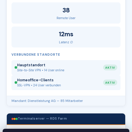
38
Remote User
12ms
Latenz ∅
VERBUNDENE STANDORTE
Hauptstandort
AKTIV
Site-to-Site VPN • 14 User online
Homeoffice-Clients
AKTIV
SSL-VPN • 24 User verbunden
Mandant: Dienstleistung AG — 85 Mitarbeiter
Terminalserver — RDS Farm