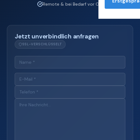
Erstgesprä
Remote & bei Bedarf vor Ort
Jetzt unverbindlich anfragen
SSL-VERSCHLÜSSELT