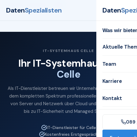
Startseite
Systemhaus
Celle
Daten
Spezialisten
Daten
Spezi
Was wir biete
Aktuelle The
IT-SYSTEMHAUS CELLE
Ihr IT-Systemhaus für
Team
Celle
Karriere
Als IT-Dienstleister betreuen wir Unternehmen in Celle mit
dem kompletten Spektrum professioneller IT-Services —
Kontakt
von Server und Netzwerk über Cloud und Microsoft 365
bis zu IT-Sicherheit und Managed Services.
089 
IT-Dienstleister für Celle
Kostenfreies Erstgespräch