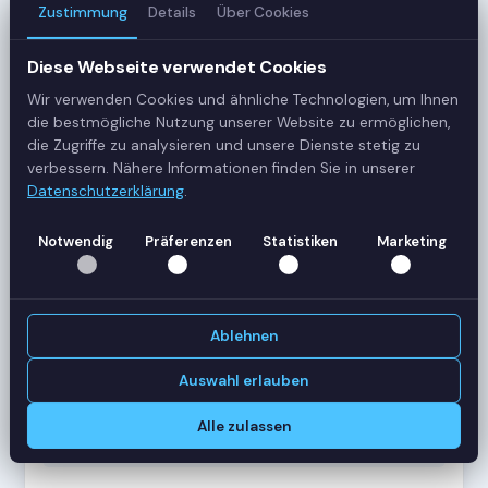
Zustimmung
Details
Über Cookies
3
Server
Diese Webseite verwendet Cookies
Wir verwenden Cookies und ähnliche Technologien, um Ihnen
42
die bestmögliche Nutzung unserer Website zu ermöglichen,
Sessions
die Zugriffe zu analysieren und unsere Dienste stetig zu
verbessern. Nähere Informationen finden Sie in unserer
Datenschutzerklärung
.
Healthy
Status
Notwendig
Präferenzen
Statistiken
Marketing
SERVER-AUSLASTUNG
RDS-SRV01
18 Sessions
Ablehnen
CPU
62%
RAM
78%
Auswahl erlauben
RDS-SRV02
14 Sessions
Alle zulassen
CPU
45%
RAM
61%