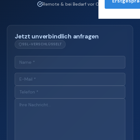
Erstgesprä
Remote & bei Bedarf vor Ort
Jetzt unverbindlich anfragen
SSL-VERSCHLÜSSELT