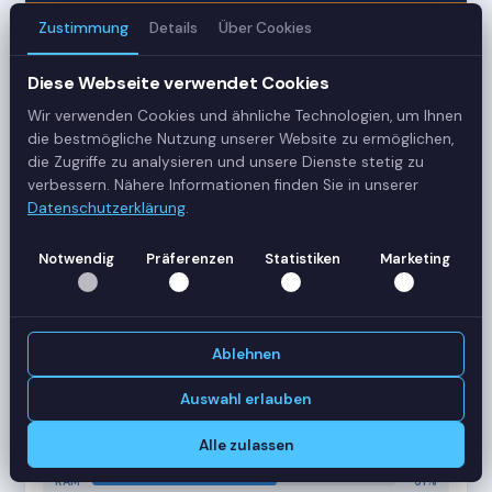
Zustimmung
Details
Über Cookies
3
Diese Webseite verwendet Cookies
Server
Wir verwenden Cookies und ähnliche Technologien, um Ihnen
42
die bestmögliche Nutzung unserer Website zu ermöglichen,
die Zugriffe zu analysieren und unsere Dienste stetig zu
Sessions
verbessern. Nähere Informationen finden Sie in unserer
Datenschutzerklärung
.
Healthy
Notwendig
Präferenzen
Statistiken
Marketing
Status
SERVER-AUSLASTUNG
RDS-SRV01
18 Sessions
Ablehnen
CPU
62%
RAM
78%
Auswahl erlauben
RDS-SRV02
14 Sessions
Alle zulassen
CPU
45%
RAM
61%