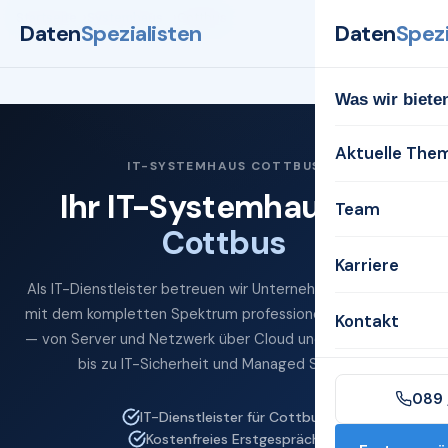
Startseite
Systemhaus
Cottbus
Daten
Spezialisten
Daten
Spezi
Was wir biete
Aktuelle The
IT-SYSTEMHAUS COTTBUS
Ihr IT-Systemhaus für
Team
Cottbus
Karriere
Als IT-Dienstleister betreuen wir Unternehmen in Cottbus
mit dem kompletten Spektrum professioneller IT-Services
Kontakt
— von Server und Netzwerk über Cloud und Microsoft 365
bis zu IT-Sicherheit und Managed Services.
089 
IT-Dienstleister für Cottbus
Kostenfreies Erstgespräch