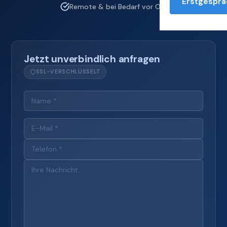
Erstgesprä
Remote & bei Bedarf vor Ort
Jetzt unverbindlich anfragen
SSL-VERSCHLÜSSELT