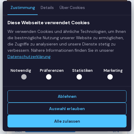
Zustimmung
Details
Über Cookies
3
Diese Webseite verwendet Cookies
Server
Wir verwenden Cookies und ähnliche Technologien, um Ihnen
42
die bestmögliche Nutzung unserer Website zu ermöglichen,
die Zugriffe zu analysieren und unsere Dienste stetig zu
Sessions
verbessern. Nähere Informationen finden Sie in unserer
Datenschutzerklärung
.
Healthy
Notwendig
Präferenzen
Statistiken
Marketing
Status
SERVER-AUSLASTUNG
RDS-SRV01
18 Sessions
Ablehnen
CPU
62%
RAM
78%
Auswahl erlauben
RDS-SRV02
14 Sessions
Alle zulassen
CPU
45%
RAM
61%