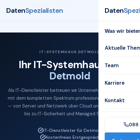
Startseite
Systemhaus
Detmold
Daten
Spezialisten
Daten
Spezi
Was wir biete
Aktuelle The
IT-SYSTEMHAUS DETMOLD
Ihr IT-Systemhaus für
Team
Detmold
Karriere
Als IT-Dienstleister betreuen wir Unternehmen in Detmold
mit dem kompletten Spektrum professioneller IT-Services
Kontakt
— von Server und Netzwerk über Cloud und Microsoft 365
bis zu IT-Sicherheit und Managed Services.
089 
IT-Dienstleister für Detmold
Kostenfreies Erstgespräch