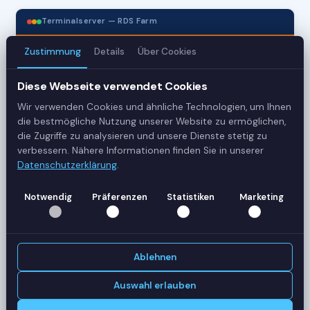
Terminalserver — RDS Farm
Zustimmung
Details
Über Cookies
3
Diese Webseite verwendet Cookies
Server
Wir verwenden Cookies und ähnliche Technologien, um Ihnen
42
die bestmögliche Nutzung unserer Website zu ermöglichen,
die Zugriffe zu analysieren und unsere Dienste stetig zu
Sessions
verbessern. Nähere Informationen finden Sie in unserer
Datenschutzerklärung
.
Healthy
Notwendig
Präferenzen
Statistiken
Marketing
Status
SERVER-AUSLASTUNG
RDS-SRV01
18 Sessions
Ablehnen
CPU
62%
RAM
78%
Auswahl erlauben
RDS-SRV02
14 Sessions