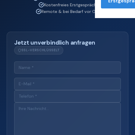
Erstgesprä
Kostenfreies Erstgespräch
Remote & bei Bedarf vor Ort
Jetzt unverbindlich anfragen
SSL-VERSCHLÜSSELT