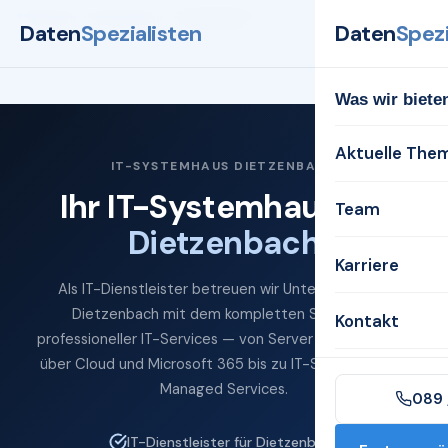
Startseite
Systemhaus
Dietzenbach
Daten
Spezialisten
Daten
Spezi
Was wir biete
Aktuelle The
IT-SYSTEMHAUS DIETZENBACH
Ihr IT-Systemhaus für
Team
Dietzenbach
Karriere
Als IT-Dienstleister betreuen wir Unternehmen in
Dietzenbach mit dem kompletten Spektrum
Kontakt
professioneller IT-Services — von Server und Netzwerk
über Cloud und Microsoft 365 bis zu IT-Sicherheit und
Managed Services.
089 
IT-Dienstleister für Dietzenbach