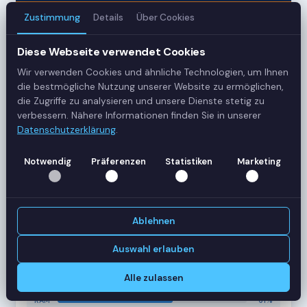
Zustimmung
Details
Über Cookies
3
Diese Webseite verwendet Cookies
Server
Wir verwenden Cookies und ähnliche Technologien, um Ihnen
42
die bestmögliche Nutzung unserer Website zu ermöglichen,
die Zugriffe zu analysieren und unsere Dienste stetig zu
Sessions
verbessern. Nähere Informationen finden Sie in unserer
Datenschutzerklärung
.
Healthy
Notwendig
Präferenzen
Statistiken
Marketing
Status
SERVER-AUSLASTUNG
RDS-SRV01
18 Sessions
Ablehnen
CPU
62%
RAM
78%
Auswahl erlauben
RDS-SRV02
14 Sessions
Alle zulassen
CPU
45%
RAM
61%