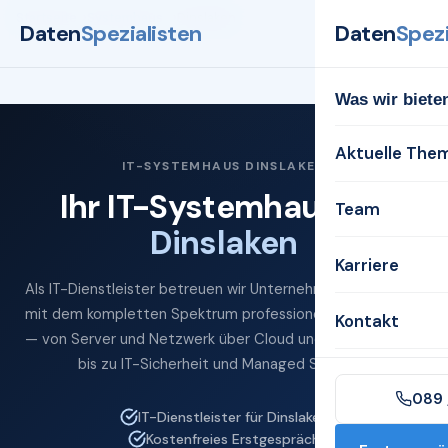
Startseite
Systemhaus
Dinslaken
Daten
Spezialisten
Daten
Spezi
Was wir biete
Aktuelle The
IT-SYSTEMHAUS DINSLAKEN
Ihr IT-Systemhaus für
Team
Dinslaken
Karriere
Als IT-Dienstleister betreuen wir Unternehmen in Dinslaken
mit dem kompletten Spektrum professioneller IT-Services
Kontakt
— von Server und Netzwerk über Cloud und Microsoft 365
bis zu IT-Sicherheit und Managed Services.
089 
IT-Dienstleister für Dinslaken
Kostenfreies Erstgespräch