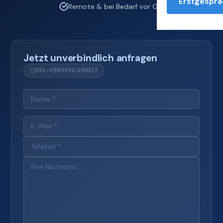
Erstgesprä
Remote & bei Bedarf vor Ort
Jetzt unverbindlich anfragen
SSL-VERSCHLÜSSELT