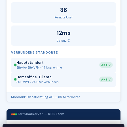
38
Remote User
12ms
Latenz ∅
VERBUNDENE STANDORTE
Hauptstandort
AKTIV
Site-to-Site VPN • 14 User online
Homeoffice-Clients
AKTIV
SSL-VPN • 24 User verbunden
Mandant: Dienstleistung AG — 85 Mitarbeiter
Terminalserver — RDS Farm