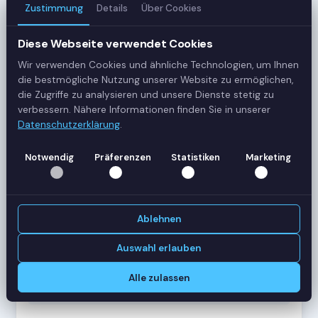
Zustimmung
Details
Über Cookies
3
Server
Diese Webseite verwendet Cookies
Wir verwenden Cookies und ähnliche Technologien, um Ihnen
42
die bestmögliche Nutzung unserer Website zu ermöglichen,
Sessions
die Zugriffe zu analysieren und unsere Dienste stetig zu
verbessern. Nähere Informationen finden Sie in unserer
Datenschutzerklärung
.
Healthy
Status
Notwendig
Präferenzen
Statistiken
Marketing
SERVER-AUSLASTUNG
RDS-SRV01
18 Sessions
Ablehnen
CPU
62%
RAM
78%
Auswahl erlauben
RDS-SRV02
14 Sessions
Alle zulassen
CPU
45%
RAM
61%