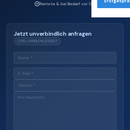
Erstgesprä
Remote & bei Bedarf vor Ort
Jetzt unverbindlich anfragen
SSL-VERSCHLÜSSELT