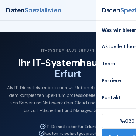
Startseite
Systemhaus
Erfurt
Daten
Spezialisten
Daten
Spezi
Was wir biete
Aktuelle The
IT-SYSTEMHAUS ERFURT
Ihr IT-Systemhaus für
Team
Erfurt
Karriere
Als IT-Dienstleister betreuen wir Unternehmen in Erfurt mit
dem kompletten Spektrum professioneller IT-Services —
Kontakt
von Server und Netzwerk über Cloud und Microsoft 365
bis zu IT-Sicherheit und Managed Services.
089 
IT-Dienstleister für Erfurt
Kostenfreies Erstgespräch