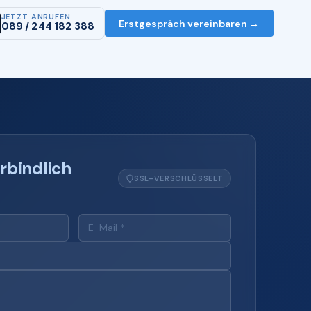
JETZT ANRUFEN
Erstgespräch vereinbaren →
089 / 244 182 388
rbindlich
SSL-VERSCHLÜSSELT