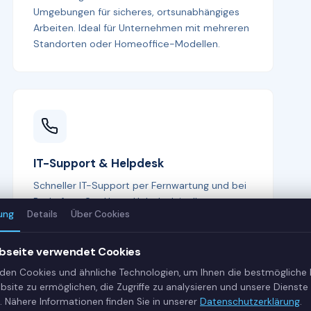
Umgebungen für sicheres, ortsunabhängiges
Arbeiten. Ideal für Unternehmen mit mehreren
Standorten oder Homeoffice-Modellen.
IT-Support & Helpdesk
Schneller IT-Support per Fernwartung und bei
Bedarf vor Ort. Unser Helpdesk ist Ihr erster
ung
Details
Über Cookies
Ansprechpartner bei allen IT-Fragen —
kompetent, freundlich und lösungsorientiert.
bseite verwendet Cookies
den Cookies und ähnliche Technologien, um Ihnen die bestmögliche
bsite zu ermöglichen, die Zugriffe zu analysieren und unsere Dienste 
. Nähere Informationen finden Sie in unserer
Datenschutzerklärung
.