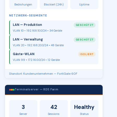
Bedrohungen
Blockiert (24h)
Uptime
NETZWERK-SEGMENTE
LAN — Produktion
GESCHÜTZT
VLAN 10 • 192.168.10.0/24 • 34 Geräte
LAN — Verwaltung
GESCHÜTZT
VLAN 20 • 192.168.20.0/24 • 48 Geräte
Gäste-WLAN
ISOLIERT
VLAN 99 • 172.16.0.0/24 • 12 Geräte
Standort: Kundenunternehmen — FortiGate 60F
Terminalserver — RDS Farm
3
42
Healthy
Server
Sessions
Status