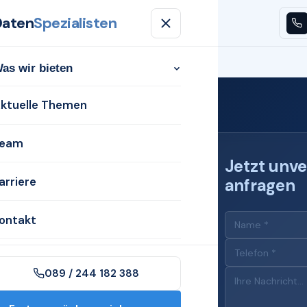
Daten
Spezialisten
n
Aktuelle Themen
Team
Karriere
Kontakt
as wir bieten
ktuelle Themen
eam
Jetzt unve
arriere
anfragen
 für
ontakt
089 / 244 182 388
n Erkrath mit dem