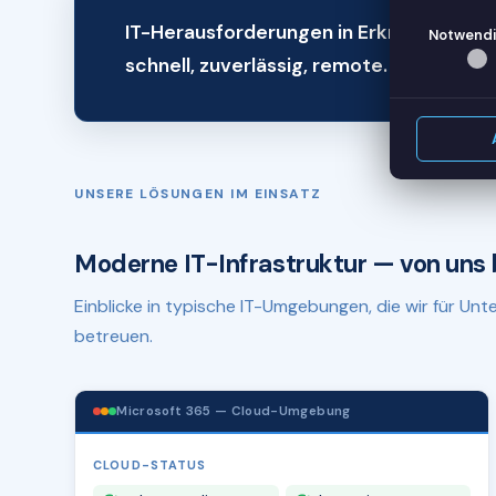
IT-Herausforderungen in Erkrath? Wir h
Notwendi
schnell, zuverlässig, remote.
UNSERE LÖSUNGEN IM EINSATZ
Moderne IT-Infrastruktur — von uns 
Einblicke in typische IT-Umgebungen, die wir für U
betreuen.
Microsoft 365 — Cloud-Umgebung
CLOUD-STATUS