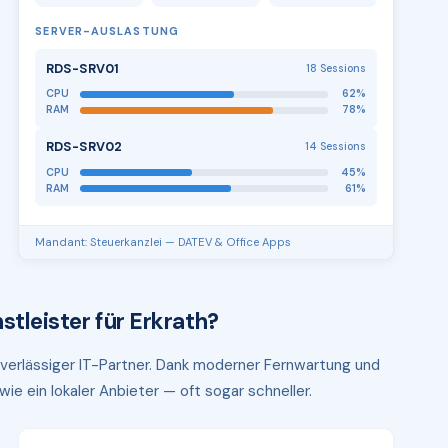
SERVER-AUSLASTUNG
RDS-SRV01
18 Sessions
CPU
62%
RAM
78%
RDS-SRV02
14 Sessions
CPU
45%
RAM
61%
Mandant: Steuerkanzlei — DATEV & Office Apps
tleister für Erkrath?
zuverlässiger IT-Partner. Dank moderner Fernwartung und
ie ein lokaler Anbieter — oft sogar schneller.