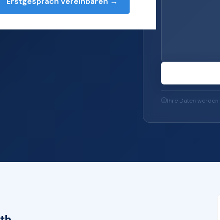
Erstgespräch vereinbaren →
s — von Server und
-Sicherheit und
Ihre Daten werden 
th