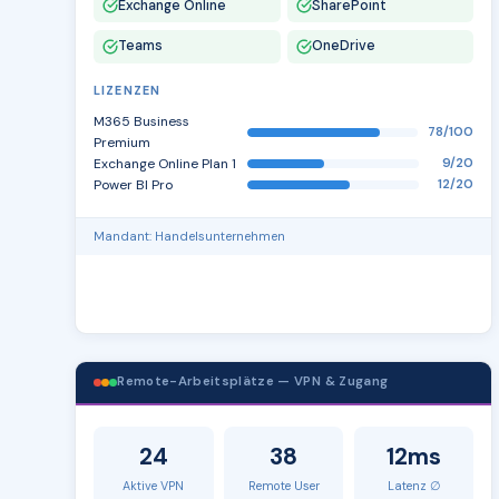
Exchange Online
SharePoint
Teams
OneDrive
LIZENZEN
M365 Business
78/100
Premium
Exchange Online Plan 1
9/20
Power BI Pro
12/20
Mandant: Handelsunternehmen
Remote-Arbeitsplätze — VPN & Zugang
24
38
12ms
Aktive VPN
Remote User
Latenz ∅