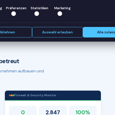
elfen —
g
Präferenzen
Statistiken
Marketing
Erstgespräch vereinbaren
Ablehnen
Auswahl erlauben
Alle zulas
betreut
nternehmen aufbauen und
Firewall & Security Monitor
0
2.847
100%