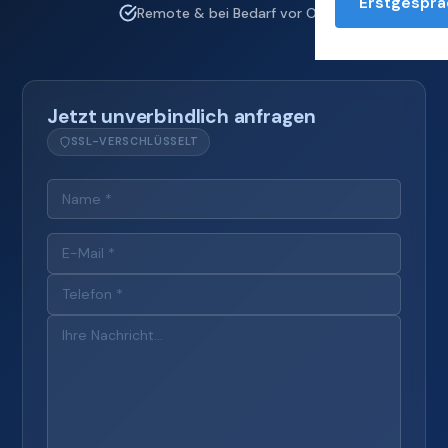
Erstgesprä
Remote & bei Bedarf vor Ort
Jetzt unverbindlich anfragen
SSL-VERSCHLÜSSELT