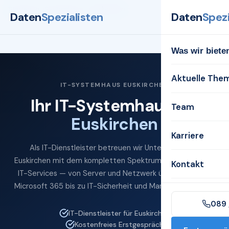
Startseite
Systemhaus
Euskirchen
Daten
Spezialisten
Daten
Spezi
Was wir biete
Aktuelle The
IT-SYSTEMHAUS EUSKIRCHEN
Ihr IT-Systemhaus für
Team
Euskirchen
Karriere
Als IT-Dienstleister betreuen wir Unternehmen in
Euskirchen mit dem kompletten Spektrum professioneller
Kontakt
IT-Services — von Server und Netzwerk über Cloud und
Microsoft 365 bis zu IT-Sicherheit und Managed Services.
089 
IT-Dienstleister für Euskirchen
Kostenfreies Erstgespräch