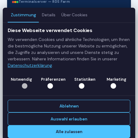
Terminalserver — RDS Farm
Zustimmung
Details
Über Cookies
3
Diese Webseite verwendet Cookies
Server
Wir verwenden Cookies und ähnliche Technologien, um Ihnen
42
die bestmögliche Nutzung unserer Website zu ermöglichen,
die Zugriffe zu analysieren und unsere Dienste stetig zu
Sessions
verbessern. Nähere Informationen finden Sie in unserer
Datenschutzerklärung
.
Healthy
Notwendig
Präferenzen
Statistiken
Marketing
Status
SERVER-AUSLASTUNG
RDS-SRV01
18 Sessions
Ablehnen
CPU
62%
RAM
78%
Auswahl erlauben
RDS-SRV02
14 Sessions
Alle zulassen
CPU
45%