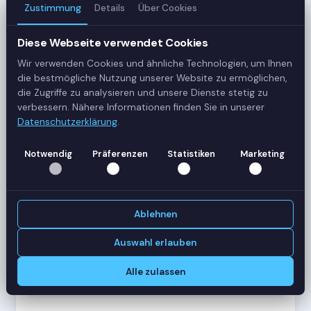
Zustimmung
Details
Über Cookies
3
Server
Diese Webseite verwendet Cookies
Wir verwenden Cookies und ähnliche Technologien, um Ihnen
42
die bestmögliche Nutzung unserer Website zu ermöglichen,
Sessions
die Zugriffe zu analysieren und unsere Dienste stetig zu
verbessern. Nähere Informationen finden Sie in unserer
Datenschutzerklärung
.
Healthy
Status
Notwendig
Präferenzen
Statistiken
Marketing
SERVER-AUSLASTUNG
RDS-SRV01
18 Sessions
Ablehnen
CPU
62%
RAM
78%
Auswahl erlauben
RDS-SRV02
14 Sessions
Alle zulassen
CPU
45%
RAM
61%