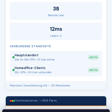
38
Remote User
12ms
Latenz ∅
VERBUNDENE STANDORTE
Hauptstandort
AKTIV
Site-to-Site VPN • 14 User online
Homeoffice-Clients
AKTIV
SSL-VPN • 24 User verbunden
Mandant: Dienstleistung AG — 85 Mitarbeiter
Terminalserver — RDS Farm