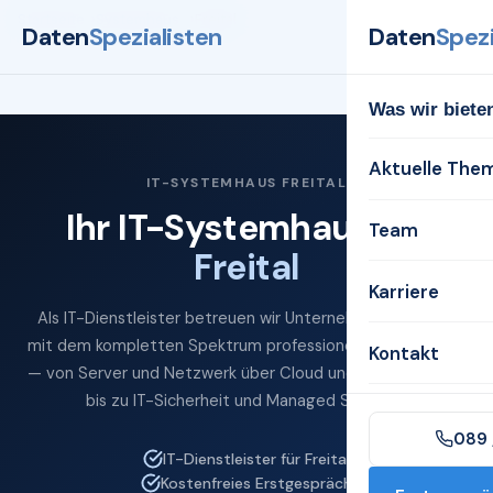
Startseite
Systemhaus
Freital
Daten
Spezialisten
Daten
Spezi
Was wir biete
Aktuelle The
IT-SYSTEMHAUS FREITAL
Ihr IT-Systemhaus für
Team
Freital
Karriere
Als IT-Dienstleister betreuen wir Unternehmen in Freital
mit dem kompletten Spektrum professioneller IT-Services
Kontakt
— von Server und Netzwerk über Cloud und Microsoft 365
bis zu IT-Sicherheit und Managed Services.
089 
IT-Dienstleister für Freital
Kostenfreies Erstgespräch