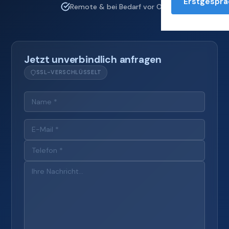
Erstgesprä
Remote & bei Bedarf vor Ort
Jetzt unverbindlich anfragen
SSL-VERSCHLÜSSELT