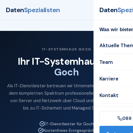
Startseite
Systemhaus
Goch
Daten
Spezialisten
Daten
Spezi
Was wir biete
Aktuelle The
IT-SYSTEMHAUS GOCH
Ihr IT-Systemhaus für
Team
Goch
Karriere
Als IT-Dienstleister betreuen wir Unternehmen in Goch mit
dem kompletten Spektrum professioneller IT-Services —
Kontakt
von Server und Netzwerk über Cloud und Microsoft 365
bis zu IT-Sicherheit und Managed Services.
089 
IT-Dienstleister für Goch
Kostenfreies Erstgespräch