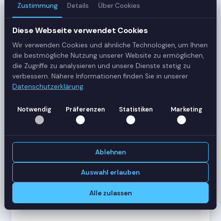
Zustimmung
Details
Über Cookies
3
Server
Diese Webseite verwendet Cookies
Wir verwenden Cookies und ähnliche Technologien, um Ihnen
42
die bestmögliche Nutzung unserer Website zu ermöglichen,
Sessions
die Zugriffe zu analysieren und unsere Dienste stetig zu
verbessern. Nähere Informationen finden Sie in unserer
Datenschutzerklärung
.
Healthy
Status
Notwendig
Präferenzen
Statistiken
Marketing
SERVER-AUSLASTUNG
RDS-SRV01
18 Sessions
Ablehnen
CPU
62%
RAM
78%
Auswahl erlauben
RDS-SRV02
14 Sessions
Alle zulassen
CPU
45%
RAM
61%