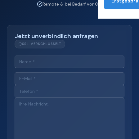
Erstgesprä
Remote & bei Bedarf vor Ort
Jetzt unverbindlich anfragen
SSL-VERSCHLÜSSELT