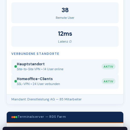
38
Remote User
12ms
Latenz ∅
VERBUNDENE STANDORTE
Hauptstandort
AKTIV
Site-to-Site VPN • 14 User online
Homeoffice-Clients
AKTIV
SSL-VPN • 24 User verbunden
Mandant: Dienstleistung AG — 85 Mitarbeiter
Terminalserver — RDS Farm