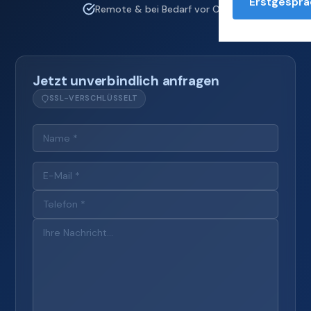
Erstgesprä
Remote & bei Bedarf vor Ort
Jetzt unverbindlich anfragen
SSL-VERSCHLÜSSELT