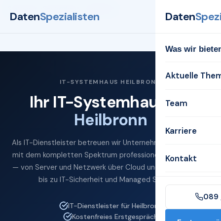
Startseite
Systemhaus
Heilbronn
Daten
Spezialisten
Daten
Spezi
Was wir biete
Aktuelle The
IT-SYSTEMHAUS HEILBRONN
Ihr IT-Systemhaus für
Team
Heilbronn
Karriere
Als IT-Dienstleister betreuen wir Unternehmen in Heilbronn
mit dem kompletten Spektrum professioneller IT-Services
Kontakt
— von Server und Netzwerk über Cloud und Microsoft 365
bis zu IT-Sicherheit und Managed Services.
089 
IT-Dienstleister für Heilbronn
Kostenfreies Erstgespräch