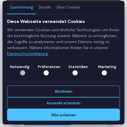
Zustimmung
Details
Über Cookies
3
Diese Webseite verwendet Cookies
Server
Wir verwenden Cookies und ähnliche Technologien, um Ihnen
42
die bestmögliche Nutzung unserer Website zu ermöglichen,
die Zugriffe zu analysieren und unsere Dienste stetig zu
Sessions
verbessern. Nähere Informationen finden Sie in unserer
Datenschutzerklärung
.
Healthy
Notwendig
Präferenzen
Statistiken
Marketing
Status
SERVER-AUSLASTUNG
RDS-SRV01
18 Sessions
Ablehnen
CPU
62%
RAM
78%
Auswahl erlauben
RDS-SRV02
14 Sessions
Alle zulassen
CPU
45%
RAM
61%