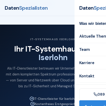
Startseite
Systemhaus
Iserlohn
Daten
Spezialisten
Daten
Spezi
Was wir biete
Aktuelle The
IT-SYSTEMHAUS ISERLOHN
Ihr IT-Systemhaus für
Team
Iserlohn
Karriere
Als IT-Dienstleister betreuen wir Unternehmen in Iserlohn
mit dem kompletten Spektrum professioneller IT-Services
Kontakt
— von Server und Netzwerk über Cloud und Microsoft 365
bis zu IT-Sicherheit und Managed Services.
089 
IT-Dienstleister für Iserlohn
Kostenfreies Erstgespräch