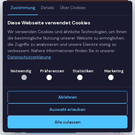
Zustimmung
Details
Über Cookies
3
Diese Webseite verwendet Cookies
Server
Wir verwenden Cookies und ähnliche Technologien, um Ihnen
42
die bestmögliche Nutzung unserer Website zu ermöglichen,
die Zugriffe zu analysieren und unsere Dienste stetig zu
Sessions
verbessern. Nähere Informationen finden Sie in unserer
Datenschutzerklärung
.
Healthy
Notwendig
Präferenzen
Statistiken
Marketing
Status
SERVER-AUSLASTUNG
RDS-SRV01
18 Sessions
Ablehnen
CPU
62%
RAM
78%
Auswahl erlauben
RDS-SRV02
14 Sessions
Alle zulassen
CPU
45%
RAM
61%