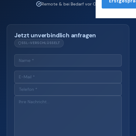
Erstgesprä
Remote & bei Bedarf vor Ort
Jetzt unverbindlich anfragen
SSL-VERSCHLÜSSELT