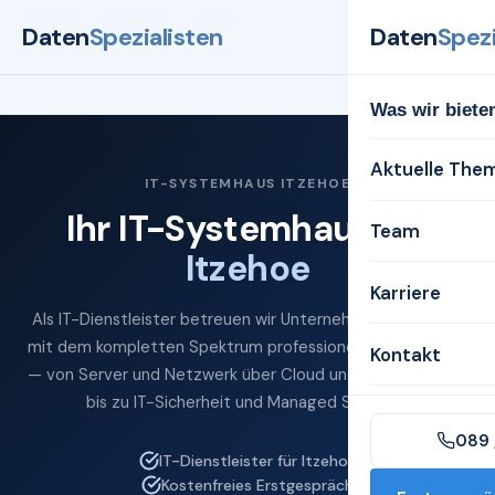
Startseite
Systemhaus
Itzehoe
Daten
Spezialisten
Daten
Spezi
Was wir biete
Aktuelle The
IT-SYSTEMHAUS ITZEHOE
Ihr IT-Systemhaus für
Team
Itzehoe
Karriere
Als IT-Dienstleister betreuen wir Unternehmen in Itzehoe
mit dem kompletten Spektrum professioneller IT-Services
Kontakt
— von Server und Netzwerk über Cloud und Microsoft 365
bis zu IT-Sicherheit und Managed Services.
089 
IT-Dienstleister für Itzehoe
Kostenfreies Erstgespräch