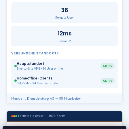
38
Remote User
12ms
Latenz ∅
VERBUNDENE STANDORTE
Hauptstandort
AKTIV
Site-to-Site VPN • 14 User online
Homeoffice-Clients
AKTIV
SSL-VPN • 24 User verbunden
Mandant: Dienstleistung AG — 85 Mitarbeiter
Terminalserver — RDS Farm