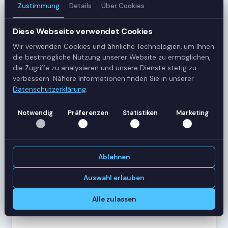
Zustimmung
Details
Über Cookies
3
Server
Diese Webseite verwendet Cookies
Wir verwenden Cookies und ähnliche Technologien, um Ihnen
42
die bestmögliche Nutzung unserer Website zu ermöglichen,
Sessions
die Zugriffe zu analysieren und unsere Dienste stetig zu
verbessern. Nähere Informationen finden Sie in unserer
Datenschutzerklärung
.
Healthy
Status
Notwendig
Präferenzen
Statistiken
Marketing
SERVER-AUSLASTUNG
RDS-SRV01
18 Sessions
Ablehnen
CPU
62%
RAM
78%
Auswahl erlauben
RDS-SRV02
14 Sessions
Alle zulassen
CPU
45%
RAM
61%