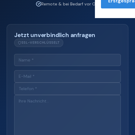
Erstgesprä
Remote & bei Bedarf vor Ort
Jetzt unverbindlich anfragen
SSL-VERSCHLÜSSELT