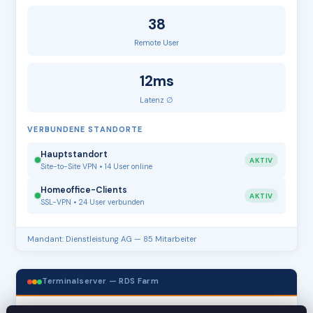
38
Remote User
12ms
Latenz ∅
VERBUNDENE STANDORTE
Hauptstandort
AKTIV
Site-to-Site VPN • 14 User online
Homeoffice-Clients
AKTIV
SSL-VPN • 24 User verbunden
Mandant: Dienstleistung AG — 85 Mitarbeiter
Terminalserver — RDS Farm