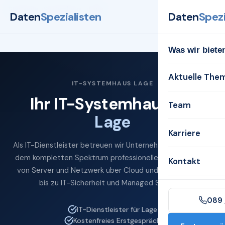
Startseite
Systemhaus
Lage
Daten
Spezialisten
Daten
Spezi
Was wir biete
Aktuelle The
IT-SYSTEMHAUS LAGE
Ihr IT-Systemhaus für
Team
Lage
Karriere
Als IT-Dienstleister betreuen wir Unternehmen in Lage mit
dem kompletten Spektrum professioneller IT-Services —
Kontakt
von Server und Netzwerk über Cloud und Microsoft 365
bis zu IT-Sicherheit und Managed Services.
089 
IT-Dienstleister für Lage
Kostenfreies Erstgespräch