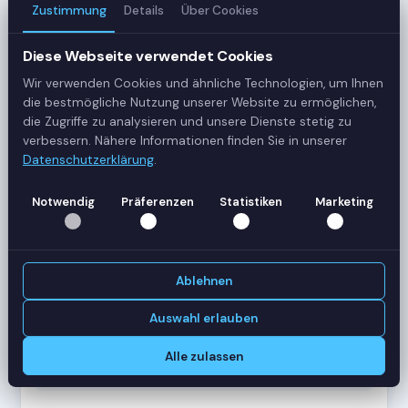
Zustimmung
Details
Über Cookies
3
Server
Diese Webseite verwendet Cookies
Wir verwenden Cookies und ähnliche Technologien, um Ihnen
42
die bestmögliche Nutzung unserer Website zu ermöglichen,
Sessions
die Zugriffe zu analysieren und unsere Dienste stetig zu
verbessern. Nähere Informationen finden Sie in unserer
Datenschutzerklärung
.
Healthy
Status
Notwendig
Präferenzen
Statistiken
Marketing
SERVER-AUSLASTUNG
RDS-SRV01
18 Sessions
Ablehnen
CPU
62%
RAM
78%
Auswahl erlauben
RDS-SRV02
14 Sessions
Alle zulassen
CPU
45%
RAM
61%