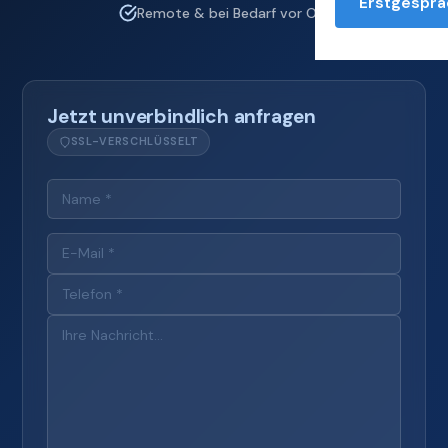
Erstgesprä
Remote & bei Bedarf vor Ort
Jetzt unverbindlich anfragen
SSL-VERSCHLÜSSELT