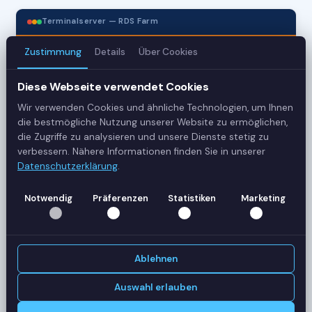
Terminalserver — RDS Farm
Zustimmung
Details
Über Cookies
3
Diese Webseite verwendet Cookies
Server
Wir verwenden Cookies und ähnliche Technologien, um Ihnen
42
die bestmögliche Nutzung unserer Website zu ermöglichen,
die Zugriffe zu analysieren und unsere Dienste stetig zu
Sessions
verbessern. Nähere Informationen finden Sie in unserer
Datenschutzerklärung
.
Healthy
Notwendig
Präferenzen
Statistiken
Marketing
Status
SERVER-AUSLASTUNG
RDS-SRV01
18 Sessions
Ablehnen
CPU
62%
RAM
78%
Auswahl erlauben
RDS-SRV02
14 Sessions