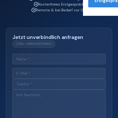
Erstgesprä
Kostenfreies Erstgespräch
Remote & bei Bedarf vor Ort
Jetzt unverbindlich anfragen
SSL-VERSCHLÜSSELT