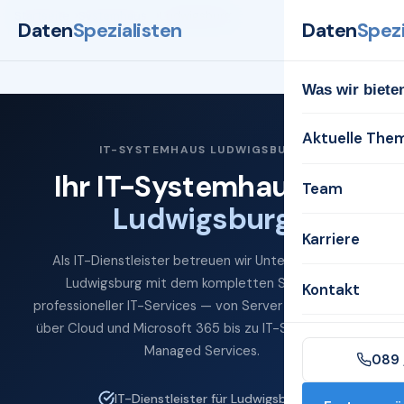
Startseite
Systemhaus
Ludwigsburg
Daten
Spezialisten
Daten
Spezi
Was wir biete
Aktuelle The
IT-SYSTEMHAUS LUDWIGSBURG
Ihr IT-Systemhaus für
Team
Ludwigsburg
Karriere
Als IT-Dienstleister betreuen wir Unternehmen in
Ludwigsburg mit dem kompletten Spektrum
Kontakt
professioneller IT-Services — von Server und Netzwerk
über Cloud und Microsoft 365 bis zu IT-Sicherheit und
Managed Services.
089 
IT-Dienstleister für Ludwigsburg