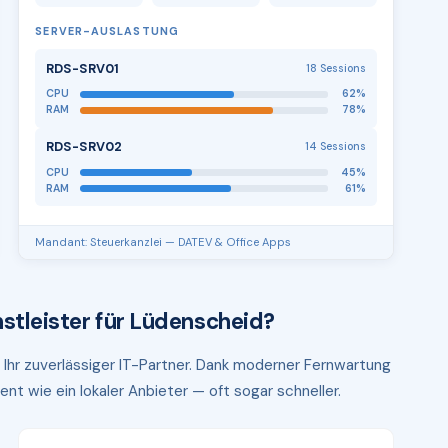
SERVER-AUSLASTUNG
RDS-SRV01
18 Sessions
CPU
62%
RAM
78%
RDS-SRV02
14 Sessions
CPU
45%
RAM
61%
Mandant: Steuerkanzlei — DATEV & Office Apps
stleister für Lüdenscheid?
 Ihr zuverlässiger IT-Partner. Dank moderner Fernwartung
ent wie ein lokaler Anbieter — oft sogar schneller.