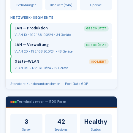
Bedrohungen
Blockiert (24h)
Uptime
NETZWERK-SEGMENTE
LAN — Produktion
GESCHÜTZT
VLAN 10 • 192.168.10.0/24 • 34 Geräte
LAN — Verwaltung
GESCHÜTZT
VLAN 20 • 192.168.20.0/24 • 48 Geräte
Gäste-WLAN
ISOLIERT
VLAN 99 • 172.16.0.0/24 • 12 Geräte
Standort: Kundenunternehmen — FortiGate 60F
Terminalserver — RDS Farm
3
42
Healthy
Server
Sessions
Status