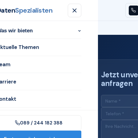
Daten
Spezialisten
n
Aktuelle Themen
Team
Karriere
Kontakt
as wir bieten
ktuelle Themen
eam
Jetzt unve
arriere
anfragen
 für
ontakt
089 / 244 182 388
n Lüdenscheid mit