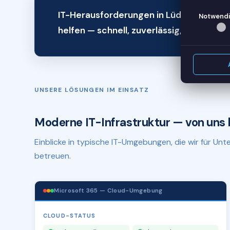
IT-Herausforderungen in Lüdenscheid? 
Notwendi
helfen — schnell, zuverlässig, remote.
UNSERE LÖSUNGEN IM EINSATZ
Moderne IT-Infrastruktur — von uns 
Einblicke in typische IT-Umgebungen, die wir für U
betreuen.
Microsoft 365 — Cloud-Umgebung
CLOUD-STATUS