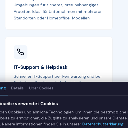
Umgebungen für sicheres, ortsunabhängiges
Arbeiten. Ideal für Unternehmen mit mehreren
Standorten oder Homeoffice-Modellen.
IT-Support & Helpdesk
Schneller IT-Support per Fernwartung und bei
Bedarf vor Ort. Unser Helpdesk ist Ihr erster
ung
Details
Über Cookies
Ansprechpartner bei allen IT-Fragen —
kompetent, freundlich und lösungsorientiert.
bseite verwendet Cookies
den Cookies und ähnliche Technologien, um Ihnen die bestmögliche
bsite zu ermöglichen, die Zugriffe zu analysieren und unsere Dienste 
. Nähere Informationen finden Sie in unserer
Datenschutzerklärung
.