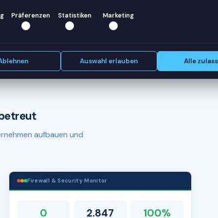
Wir
g
Präferenzen
Statistiken
Marketing
Erstgespräch vereinbaren
Ablehnen
Auswahl erlauben
Alle zulas
betreut
nternehmen aufbauen und
Firewall & Security Monitor
0
2.847
100%