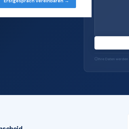
Erstgespräch vereinbaren →
rvices — von Server
u IT-Sicherheit und
Ihre Daten werden 
nscheid