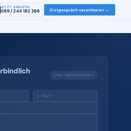
JETZT ANRUFEN
Erstgespräch vereinbaren →
089 / 244 182 388
rbindlich
SSL-VERSCHLÜSSELT