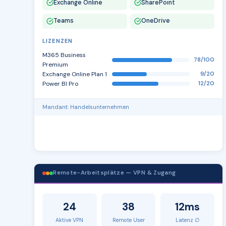
Exchange Online
SharePoint
Teams
OneDrive
LIZENZEN
M365 Business
78/100
Premium
Exchange Online Plan 1
9/20
Power BI Pro
12/20
Mandant: Handelsunternehmen
Remote-Arbeitsplätze — VPN & Zugang
24
38
12ms
Aktive VPN
Remote User
Latenz ∅