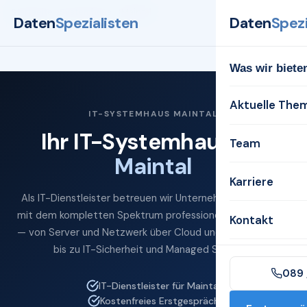
Startseite
Systemhaus
Maintal
Daten
Spezialisten
Daten
Spezi
Was wir biete
Aktuelle The
IT-SYSTEMHAUS MAINTAL
Ihr IT-Systemhaus für
Team
Maintal
Karriere
Als IT-Dienstleister betreuen wir Unternehmen in Maintal
mit dem kompletten Spektrum professioneller IT-Services
Kontakt
— von Server und Netzwerk über Cloud und Microsoft 365
bis zu IT-Sicherheit und Managed Services.
089 
IT-Dienstleister für Maintal
Kostenfreies Erstgespräch