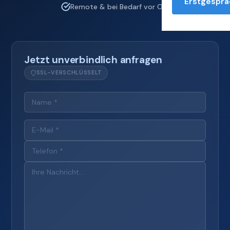
Erstgesprä
Remote & bei Bedarf vor Ort
Jetzt unverbindlich anfragen
SSL-VERSCHLÜSSELT