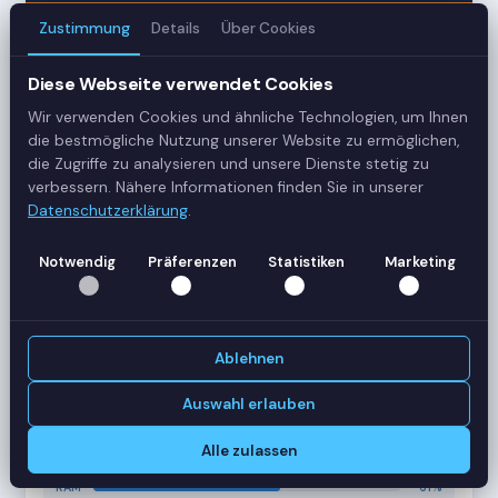
Zustimmung
Details
Über Cookies
3
Diese Webseite verwendet Cookies
Server
Wir verwenden Cookies und ähnliche Technologien, um Ihnen
42
die bestmögliche Nutzung unserer Website zu ermöglichen,
die Zugriffe zu analysieren und unsere Dienste stetig zu
Sessions
verbessern. Nähere Informationen finden Sie in unserer
Datenschutzerklärung
.
Healthy
Notwendig
Präferenzen
Statistiken
Marketing
Status
SERVER-AUSLASTUNG
RDS-SRV01
18 Sessions
Ablehnen
CPU
62%
RAM
78%
Auswahl erlauben
RDS-SRV02
14 Sessions
Alle zulassen
CPU
45%
RAM
61%