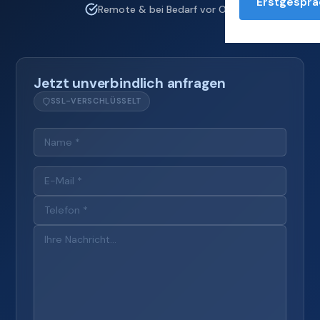
Erstgesprä
Remote & bei Bedarf vor Ort
Jetzt unverbindlich anfragen
SSL-VERSCHLÜSSELT