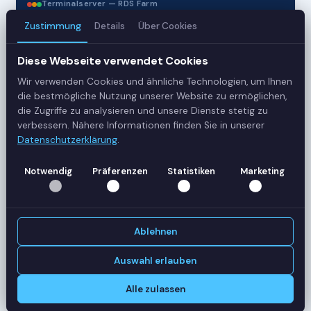
Terminalserver — RDS Farm
Zustimmung
Details
Über Cookies
3
Diese Webseite verwendet Cookies
Server
Wir verwenden Cookies und ähnliche Technologien, um Ihnen
die bestmögliche Nutzung unserer Website zu ermöglichen,
42
die Zugriffe zu analysieren und unsere Dienste stetig zu
verbessern. Nähere Informationen finden Sie in unserer
Sessions
Datenschutzerklärung
.
Healthy
Notwendig
Präferenzen
Statistiken
Marketing
Status
SERVER-AUSLASTUNG
Ablehnen
RDS-SRV01
18 Sessions
CPU
62%
Auswahl erlauben
RAM
78%
Alle zulassen
RDS-SRV02
14 Sessions
CPU
45%