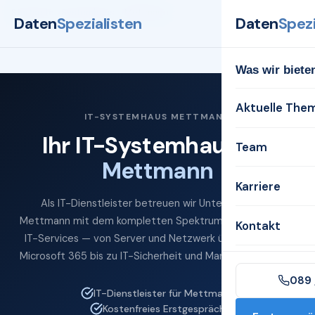
Startseite
Systemhaus
Mettmann
Daten
Spezialisten
Daten
Spezi
Was wir biete
Aktuelle The
IT-SYSTEMHAUS METTMANN
Ihr IT-Systemhaus für
Team
Mettmann
Karriere
Als IT-Dienstleister betreuen wir Unternehmen in
Mettmann mit dem kompletten Spektrum professioneller
Kontakt
IT-Services — von Server und Netzwerk über Cloud und
Microsoft 365 bis zu IT-Sicherheit und Managed Services.
089 
IT-Dienstleister für Mettmann
Kostenfreies Erstgespräch