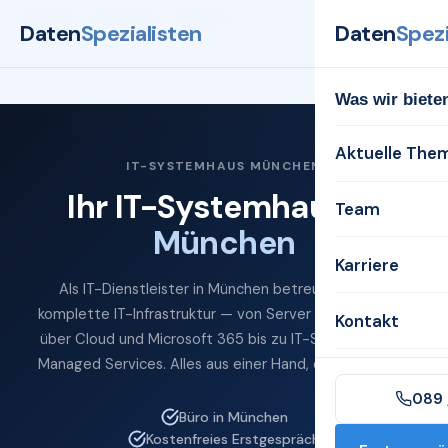
Startseite
Systemhaus
München
Daten
Spezialisten
Daten
Spezi
Was wir biete
Aktuelle The
IT-SYSTEMHAUS MÜNCHEN
Ihr IT-Systemhaus in
Team
München
Karriere
Als IT-Dienstleister in München betreuen wir Ihre
komplette IT-Infrastruktur — von Server und Netzwerk
Kontakt
über Cloud und Microsoft 365 bis zu IT-Sicherheit und
Managed Services. Alles aus einer Hand, direkt vor Ort.
089 
Büro in München
Kostenfreies Erstgespräch