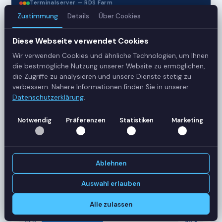
Terminalserver — RDS Farm
Zustimmung
Details
Über Cookies
3
Diese Webseite verwendet Cookies
Server
Wir verwenden Cookies und ähnliche Technologien, um Ihnen
die bestmögliche Nutzung unserer Website zu ermöglichen,
42
die Zugriffe zu analysieren und unsere Dienste stetig zu
verbessern. Nähere Informationen finden Sie in unserer
Sessions
Datenschutzerklärung
.
Healthy
Notwendig
Präferenzen
Statistiken
Marketing
Status
SERVER-AUSLASTUNG
Ablehnen
RDS-SRV01
18 Sessions
CPU
62%
Auswahl erlauben
RAM
78%
Alle zulassen
RDS-SRV02
14 Sessions
CPU
45%