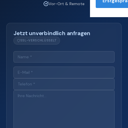
Erstgesprä
Vor-Ort & Remote
Jetzt unverbindlich anfragen
SSL-VERSCHLÜSSELT