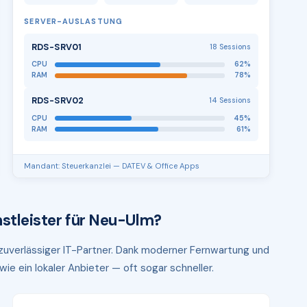
SERVER-AUSLASTUNG
RDS-SRV01
18 Sessions
CPU
62%
RAM
78%
RDS-SRV02
14 Sessions
CPU
45%
RAM
61%
Mandant: Steuerkanzlei — DATEV & Office Apps
stleister für Neu-Ulm?
 zuverlässiger IT-Partner. Dank moderner Fernwartung und
ie ein lokaler Anbieter — oft sogar schneller.