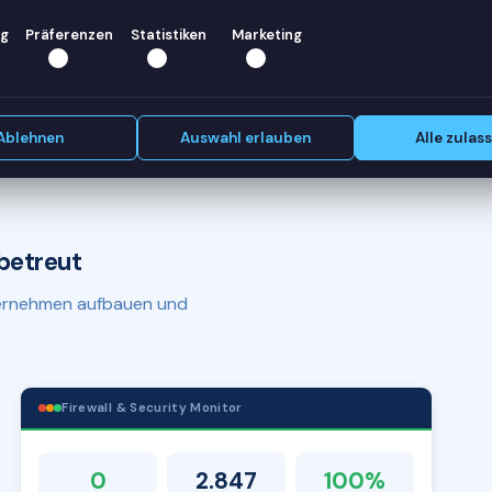
helfen —
g
Präferenzen
Statistiken
Marketing
Erstgespräch vereinbaren
Ablehnen
Auswahl erlauben
Alle zulas
betreut
nternehmen aufbauen und
Firewall & Security Monitor
0
2.847
100%