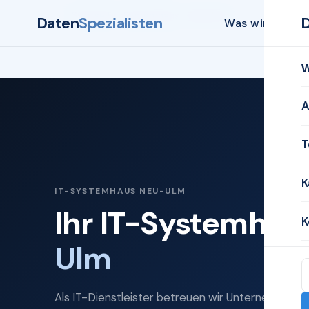
Startseite
Systemhaus
Neu-Ulm
Daten
Spezialisten
Was wir biete
W
A
T
K
IT-SYSTEMHAUS NEU-ULM
Ihr IT-Systemhau
K
Ulm
Als IT-Dienstleister betreuen wir Unternehmen 