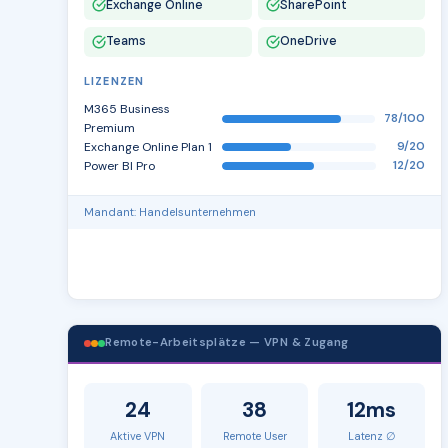
Exchange Online
SharePoint
Teams
OneDrive
LIZENZEN
M365 Business
78/100
Premium
Exchange Online Plan 1
9/20
Power BI Pro
12/20
Mandant: Handelsunternehmen
Remote-Arbeitsplätze — VPN & Zugang
24
38
12ms
Aktive VPN
Remote User
Latenz ∅