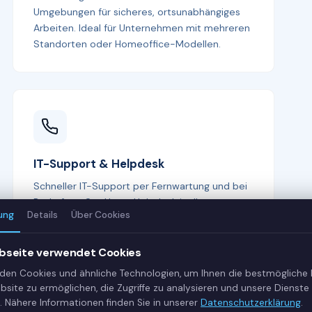
Umgebungen für sicheres, ortsunabhängiges
Arbeiten. Ideal für Unternehmen mit mehreren
Standorten oder Homeoffice-Modellen.
IT-Support & Helpdesk
Schneller IT-Support per Fernwartung und bei
Bedarf vor Ort. Unser Helpdesk ist Ihr erster
ung
Details
Über Cookies
Ansprechpartner bei allen IT-Fragen —
kompetent, freundlich und lösungsorientiert.
bseite verwendet Cookies
den Cookies und ähnliche Technologien, um Ihnen die bestmögliche
bsite zu ermöglichen, die Zugriffe zu analysieren und unsere Dienste 
. Nähere Informationen finden Sie in unserer
Datenschutzerklärung
.