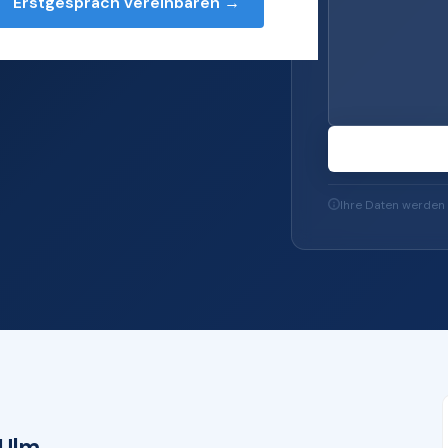
Erstgespräch vereinbaren →
s — von Server und
-Sicherheit und
Ihre Daten werden 
-Ulm