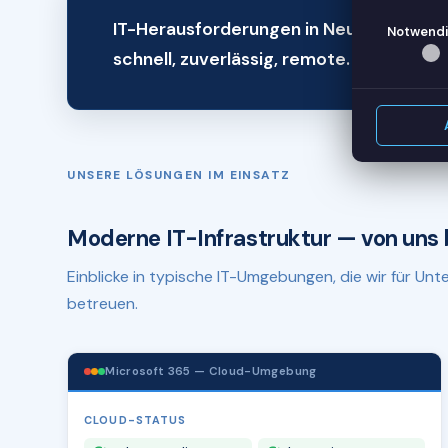
IT-Herausforderungen in Neu-Ulm? Wir 
Notwendi
schnell, zuverlässig, remote.
UNSERE LÖSUNGEN IM EINSATZ
Moderne IT-Infrastruktur — von uns 
Einblicke in typische IT-Umgebungen, die wir für U
betreuen.
Microsoft 365 — Cloud-Umgebung
CLOUD-STATUS