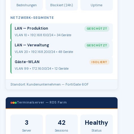
Bedrohungen
Blockiert (24h)
Uptime
NETZWERK-SEGMENTE
LAN — Produktion
GESCHÜTZT
VLAN 10 • 192.168.10.0/24 • 34 Geräte
LAN — Verwaltung
GESCHÜTZT
VLAN 20 • 192.168.20.0/24 • 48 Geräte
Gäste-WLAN
ISOLIERT
VLAN 99 • 172.16.0.0/24 • 12 Geräte
Standort: Kundenunternehmen — FortiGate 60F
Terminalserver — RDS Farm
3
42
Healthy
Server
Sessions
Status