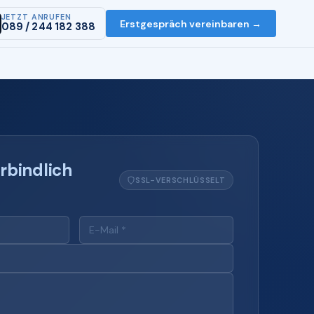
JETZT ANRUFEN
Erstgespräch vereinbaren →
089 / 244 182 388
rbindlich
SSL-VERSCHLÜSSELT