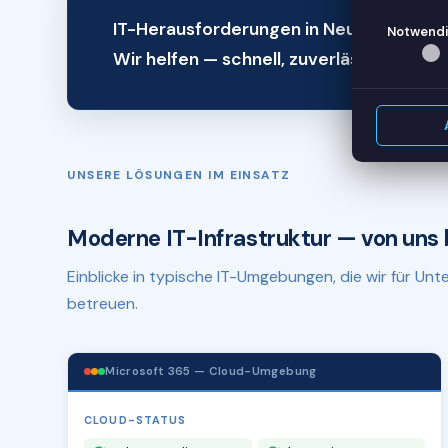
IT-Herausforderungen in Neuburg an de
Notwendi
Wir helfen — schnell, zuverlässig, remot
UNSERE LÖSUNGEN IM EINSATZ
Moderne IT-Infrastruktur — von uns 
Einblicke in typische IT-Umgebungen, die wir für U
betreuen.
Microsoft 365 — Cloud-Umgebung
CLOUD-STATUS