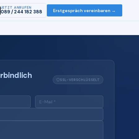
JETZT ANRUFEN
Erstgespräch vereinbaren →
089 / 244 182 388
rbindlich
SSL-VERSCHLÜSSELT