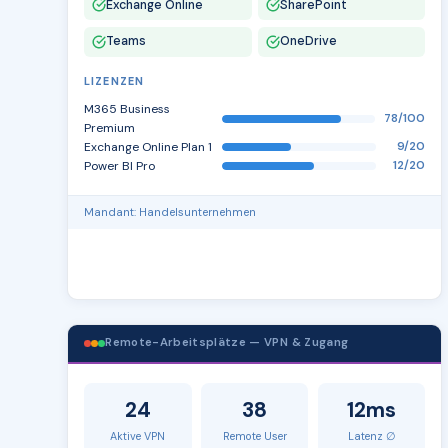
Exchange Online
SharePoint
Teams
OneDrive
LIZENZEN
M365 Business
78/100
Premium
Exchange Online Plan 1
9/20
Power BI Pro
12/20
Mandant: Handelsunternehmen
Remote-Arbeitsplätze — VPN & Zugang
24
38
12ms
Aktive VPN
Remote User
Latenz ∅