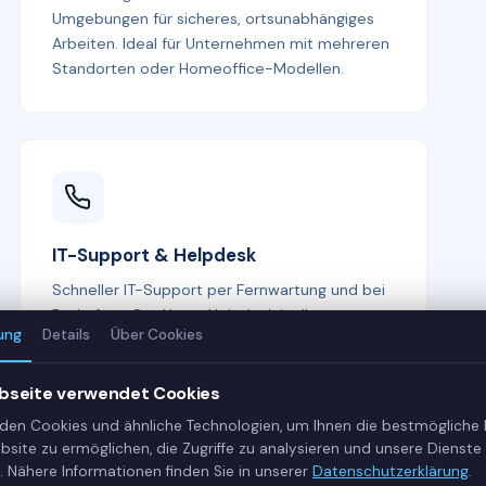
Umgebungen für sicheres, ortsunabhängiges
Arbeiten. Ideal für Unternehmen mit mehreren
Standorten oder Homeoffice-Modellen.
IT-Support & Helpdesk
Schneller IT-Support per Fernwartung und bei
Bedarf vor Ort. Unser Helpdesk ist Ihr erster
ung
Details
Über Cookies
Ansprechpartner bei allen IT-Fragen —
kompetent, freundlich und lösungsorientiert.
bseite verwendet Cookies
den Cookies und ähnliche Technologien, um Ihnen die bestmögliche
bsite zu ermöglichen, die Zugriffe zu analysieren und unsere Dienste 
. Nähere Informationen finden Sie in unserer
Datenschutzerklärung
.