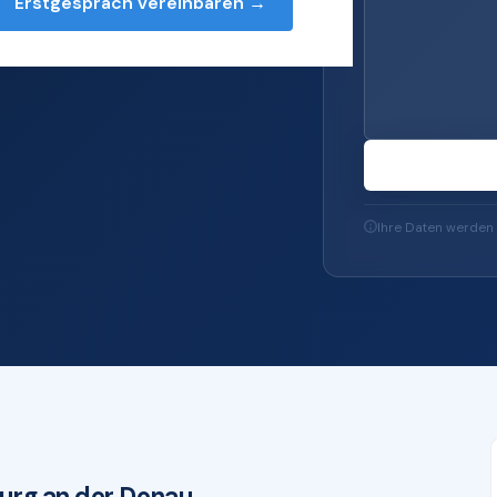
Erstgespräch vereinbaren →
ller IT-Services —
ft 365 bis zu IT-
Ihre Daten werden 
urg an der Donau