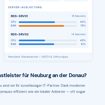
SERVER-AUSLASTUNG
RDS-SRV01
18 Sessions
CPU
62%
RAM
78%
RDS-SRV02
14 Sessions
CPU
45%
RAM
61%
Mandant: Steuerkanzlei — DATEV & Office Apps
stleister für Neuburg an der Donau?
 sind wir Ihr zuverlässiger IT-Partner. Dank moderner
enauso effizient wie ein lokaler Anbieter — oft sogar