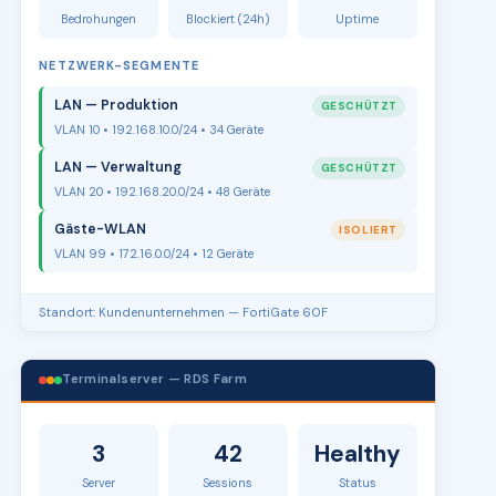
Bedrohungen
Blockiert (24h)
Uptime
NETZWERK-SEGMENTE
LAN — Produktion
GESCHÜTZT
VLAN 10 • 192.168.10.0/24 • 34 Geräte
LAN — Verwaltung
GESCHÜTZT
VLAN 20 • 192.168.20.0/24 • 48 Geräte
Gäste-WLAN
ISOLIERT
VLAN 99 • 172.16.0.0/24 • 12 Geräte
Standort: Kundenunternehmen — FortiGate 60F
Terminalserver — RDS Farm
3
42
Healthy
Server
Sessions
Status