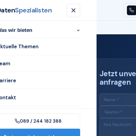
Daten
Spezialisten
n
Aktuelle Themen
Team
Karriere
Kontakt
as wir bieten
ktuelle Themen
eam
Jetzt unve
arriere
anfragen
 für
ontakt
Donau
089 / 244 182 388
n Neuburg an der