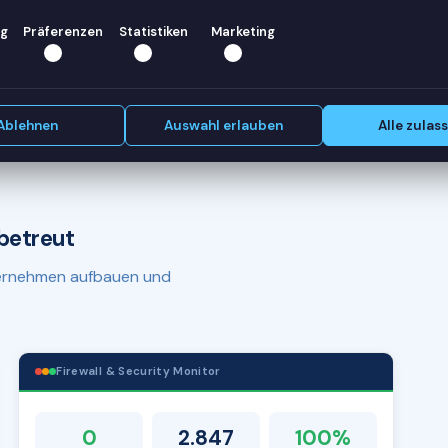
r Donau?
g
Präferenzen
Statistiken
Marketing
Erstgespräch vereinbaren
e.
Ablehnen
Auswahl erlauben
Alle zulas
betreut
nternehmen aufbauen und
Firewall & Security Monitor
0
2.847
100%