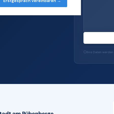
Erstgespräch vereinbaren →
sioneller IT-
 und Microsoft 365
Ihre Daten werden 
stadt am Rübenberge