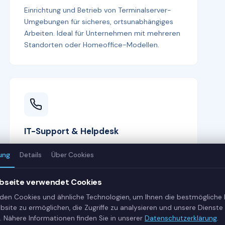
Einrichtung und Betrieb von Terminalserver-
Umgebungen für sicheres, ortsunabhängiges
Arbeiten. Ideal für Unternehmen mit mehreren
Standorten oder Homeoffice-Modellen.
IT-Support & Helpdesk
Schneller IT-Support per Fernwartung und bei
ung
Details
Über Cookies
Bedarf vor Ort. Unser Helpdesk ist Ihr erster
Ansprechpartner bei allen IT-Fragen —
bseite verwendet Cookies
kompetent, freundlich und lösungsorientiert.
den Cookies und ähnliche Technologien, um Ihnen die bestmögliche
bsite zu ermöglichen, die Zugriffe zu analysieren und unsere Dienste 
. Nähere Informationen finden Sie in unserer
Datenschutzerklärung
.