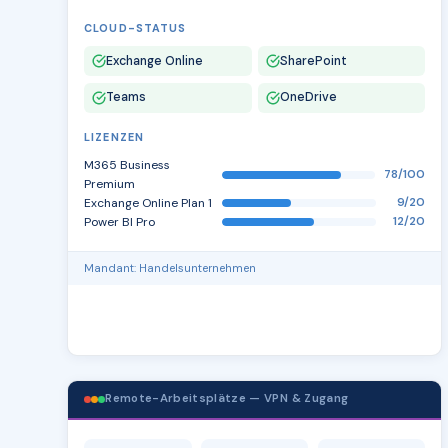
CLOUD-STATUS
Exchange Online
SharePoint
Teams
OneDrive
LIZENZEN
M365 Business
78/100
Premium
Exchange Online Plan 1
9/20
Power BI Pro
12/20
Mandant: Handelsunternehmen
Remote-Arbeitsplätze — VPN & Zugang