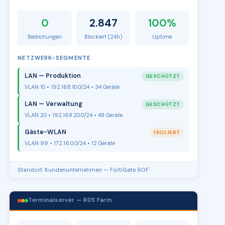
0
2.847
100%
Bedrohungen
Blockiert (24h)
Uptime
NETZWERK-SEGMENTE
LAN — Produktion
GESCHÜTZT
VLAN 10 • 192.168.10.0/24 • 34 Geräte
LAN — Verwaltung
GESCHÜTZT
VLAN 20 • 192.168.20.0/24 • 48 Geräte
Gäste-WLAN
ISOLIERT
VLAN 99 • 172.16.0.0/24 • 12 Geräte
Standort: Kundenunternehmen — FortiGate 60F
Terminalserver — RDS Farm