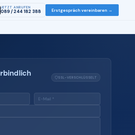
JETZT ANRUFEN
Erstgespräch vereinbaren →
089 / 244 182 388
rbindlich
SSL-VERSCHLÜSSELT