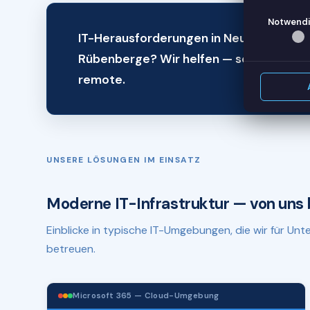
Notwendi
IT-Herausforderungen in Neustadt am
Rübenberge? Wir helfen — schnell, zuver
remote.
UNSERE LÖSUNGEN IM EINSATZ
Moderne IT-Infrastruktur — von uns 
Einblicke in typische IT-Umgebungen, die wir für U
betreuen.
Microsoft 365 — Cloud-Umgebung