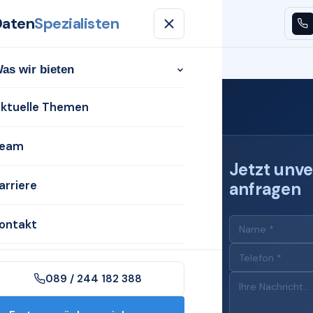
Daten
Spezialisten
n
Aktuelle Themen
Team
Karriere
Kontakt
as wir bieten
ktuelle Themen
eam
Jetzt unve
arriere
anfragen
 für
ontakt
enberge
089 / 244 182 388
in Neustadt am