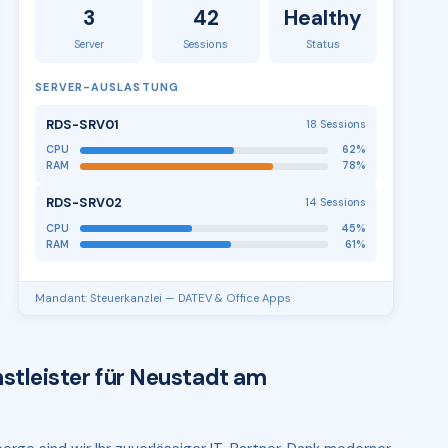
3
42
Healthy
Server
Sessions
Status
SERVER-AUSLASTUNG
RDS-SRV01
18 Sessions
CPU
62%
RAM
78%
RDS-SRV02
14 Sessions
CPU
45%
RAM
61%
Mandant: Steuerkanzlei — DATEV & Office Apps
stleister für Neustadt am