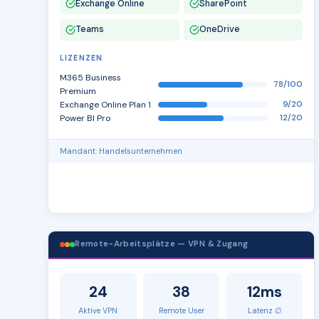
Exchange Online
SharePoint
Teams
OneDrive
LIZENZEN
M365 Business
78/100
Premium
Exchange Online Plan 1
9/20
Power BI Pro
12/20
Mandant: Handelsunternehmen
Remote-Arbeitsplätze — VPN & Zugang
24
38
12ms
Aktive VPN
Remote User
Latenz ∅