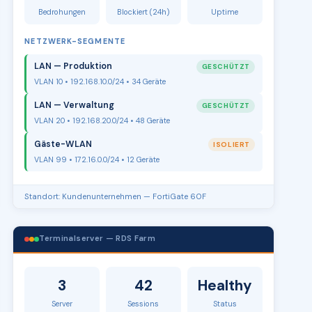
Bedrohungen
Blockiert (24h)
Uptime
NETZWERK-SEGMENTE
LAN — Produktion
GESCHÜTZT
VLAN 10 • 192.168.10.0/24 • 34 Geräte
LAN — Verwaltung
GESCHÜTZT
VLAN 20 • 192.168.20.0/24 • 48 Geräte
Gäste-WLAN
ISOLIERT
VLAN 99 • 172.16.0.0/24 • 12 Geräte
Standort: Kundenunternehmen — FortiGate 60F
Terminalserver — RDS Farm
3
42
Healthy
Server
Sessions
Status