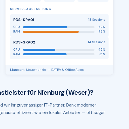
SERVER-AUSLASTUNG
RDS-SRV01
18 Sessions
CPU
62%
RAM
78%
RDS-SRV02
14 Sessions
CPU
45%
RAM
61%
Mandant: Steuerkanzlei — DATEV & Office Apps
stleister für Nienburg (Weser)?
d wir Ihr zuverlässiger IT-Partner. Dank moderner
enauso effizient wie ein lokaler Anbieter — oft sogar