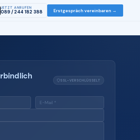
JETZT ANRUFEN
Erstgespräch vereinbaren →
089 / 244 182 388
rbindlich
SSL-VERSCHLÜSSELT