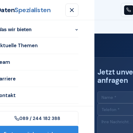
Daten
Spezialisten
n
Aktuelle Themen
Team
Karriere
Kontakt
as wir bieten
ktuelle Themen
eam
Jetzt unve
arriere
anfragen
 für
ontakt
)
089 / 244 182 388
n Nienburg (Weser)