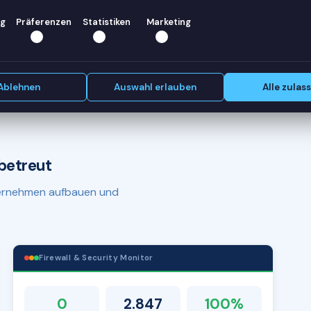
er)? Wir
g
Präferenzen
Statistiken
Marketing
Erstgespräch vereinbaren
Ablehnen
Auswahl erlauben
Alle zulas
betreut
nternehmen aufbauen und
Firewall & Security Monitor
0
2.847
100%