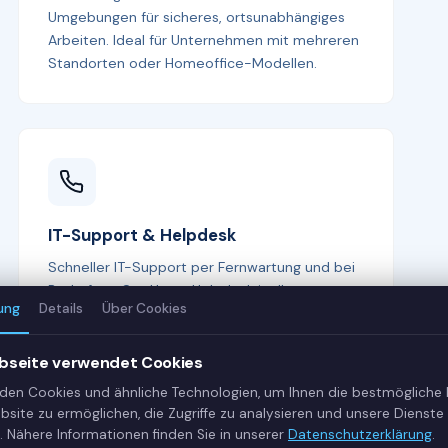
Umgebungen für sicheres, ortsunabhängiges
Arbeiten. Ideal für Unternehmen mit mehreren
Standorten oder Homeoffice-Modellen.
IT-Support & Helpdesk
Schneller IT-Support per Fernwartung und bei
Bedarf vor Ort. Unser Helpdesk ist Ihr erster
ung
Details
Über Cookies
Ansprechpartner bei allen IT-Fragen —
kompetent, freundlich und lösungsorientiert.
bseite verwendet Cookies
den Cookies und ähnliche Technologien, um Ihnen die bestmögliche
bsite zu ermöglichen, die Zugriffe zu analysieren und unsere Dienste 
. Nähere Informationen finden Sie in unserer
Datenschutzerklärung
.