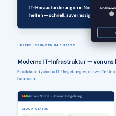
IT-Herausforderungen in Nienburg (Wes
Notwendi
helfen — schnell, zuverlässig, remote.
UNSERE LÖSUNGEN IM EINSATZ
Moderne IT-Infrastruktur — von uns 
Einblicke in typische IT-Umgebungen, die wir für U
betreuen.
Microsoft 365 — Cloud-Umgebung
CLOUD-STATUS