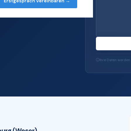
Erstgespräch vereinbaren →
T-Services — von
65 bis zu IT-
Ihre Daten werden 
burg (Weser)