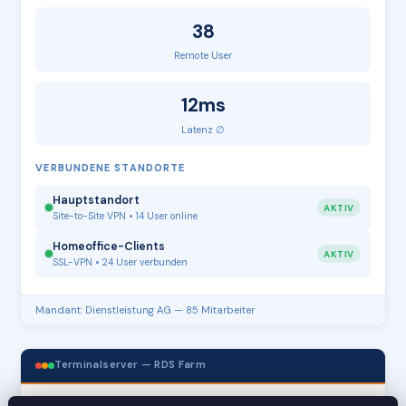
38
Remote User
12ms
Latenz ∅
VERBUNDENE STANDORTE
Hauptstandort
AKTIV
Site-to-Site VPN • 14 User online
Homeoffice-Clients
AKTIV
SSL-VPN • 24 User verbunden
Mandant: Dienstleistung AG — 85 Mitarbeiter
Terminalserver — RDS Farm