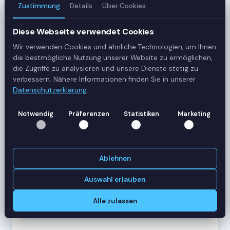
Zustimmung
Details
Über Cookies
3
Server
Diese Webseite verwendet Cookies
Wir verwenden Cookies und ähnliche Technologien, um Ihnen
42
die bestmögliche Nutzung unserer Website zu ermöglichen,
Sessions
die Zugriffe zu analysieren und unsere Dienste stetig zu
verbessern. Nähere Informationen finden Sie in unserer
Datenschutzerklärung
.
Healthy
Status
Notwendig
Präferenzen
Statistiken
Marketing
SERVER-AUSLASTUNG
RDS-SRV01
18 Sessions
Ablehnen
CPU
62%
RAM
78%
Auswahl erlauben
RDS-SRV02
14 Sessions
Alle zulassen
CPU
45%
RAM
61%