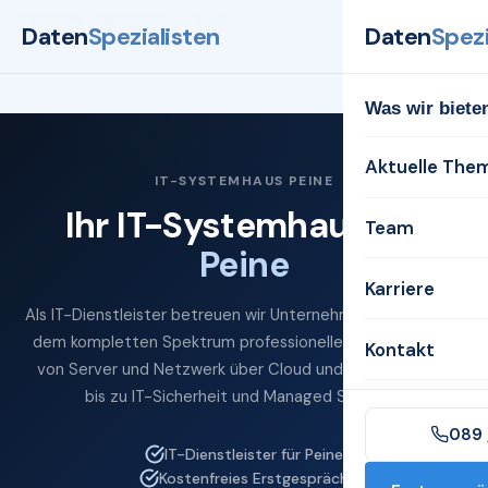
Startseite
Systemhaus
Peine
Daten
Spezialisten
Daten
Spezi
Was wir biete
Aktuelle The
IT-SYSTEMHAUS PEINE
Ihr IT-Systemhaus für
Team
Peine
Karriere
Als IT-Dienstleister betreuen wir Unternehmen in Peine mit
dem kompletten Spektrum professioneller IT-Services —
Kontakt
von Server und Netzwerk über Cloud und Microsoft 365
bis zu IT-Sicherheit und Managed Services.
089 
IT-Dienstleister für Peine
Kostenfreies Erstgespräch