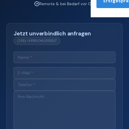
Erstgesprä
Remote & bei Bedarf vor Ort
Jetzt unverbindlich anfragen
SSL-VERSCHLÜSSELT