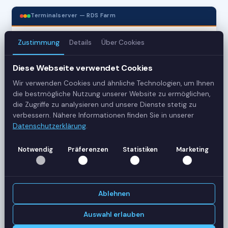
Terminalserver — RDS Farm
Zustimmung
Details
Über Cookies
3
Server
Diese Webseite verwendet Cookies
Wir verwenden Cookies und ähnliche Technologien, um Ihnen
42
die bestmögliche Nutzung unserer Website zu ermöglichen,
die Zugriffe zu analysieren und unsere Dienste stetig zu
Sessions
verbessern. Nähere Informationen finden Sie in unserer
Datenschutzerklärung
.
Healthy
Status
Notwendig
Präferenzen
Statistiken
Marketing
SERVER-AUSLASTUNG
RDS-SRV01
18 Sessions
Ablehnen
CPU
62%
RAM
78%
Auswahl erlauben
RDS-SRV02
14 Sessions