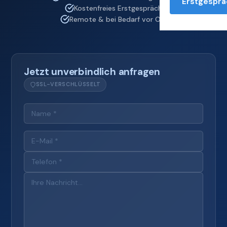
Erstgesprä
Kostenfreies Erstgespräch
Remote & bei Bedarf vor Ort
Jetzt unverbindlich anfragen
SSL-VERSCHLÜSSELT