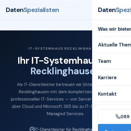
Startseite
Systemhaus
Recklinghausen
Daten
Spezialisten
Daten
Spezi
Was wir biete
Aktuelle The
IT-SYSTEMHAUS RECKLINGHAUSEN
Ihr IT-Systemhaus für
Team
Recklinghausen
Karriere
Als IT-Dienstleister betreuen wir Unternehmen in
Recklinghausen mit dem kompletten Spektrum
Kontakt
professioneller IT-Services — von Server und Netzwerk
über Cloud und Microsoft 365 bis zu IT-Sicherheit und
Managed Services.
089 
IT-Dienstleister für Recklinghausen