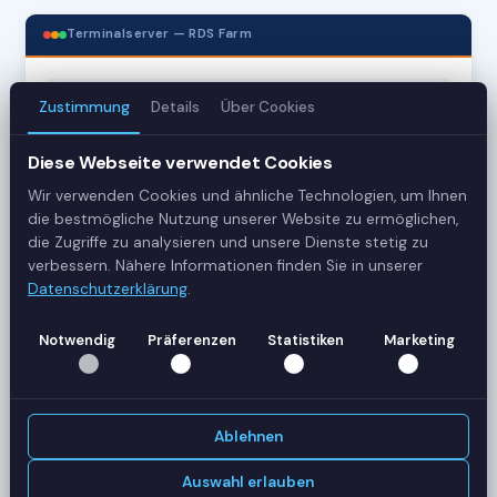
Terminalserver — RDS Farm
3
Zustimmung
Details
Über Cookies
Server
Diese Webseite verwendet Cookies
42
Wir verwenden Cookies und ähnliche Technologien, um Ihnen
die bestmögliche Nutzung unserer Website zu ermöglichen,
Sessions
die Zugriffe zu analysieren und unsere Dienste stetig zu
verbessern. Nähere Informationen finden Sie in unserer
Healthy
Datenschutzerklärung
.
Status
Notwendig
Präferenzen
Statistiken
Marketing
SERVER-AUSLASTUNG
RDS-SRV01
18 Sessions
Ablehnen
CPU
62%
RAM
78%
Auswahl erlauben
RDS-SRV02
14 Sessions