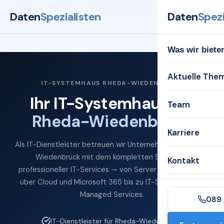
Startseite
Systemhaus
Rheda-Wiedenbrück
Daten
Spezialisten
Daten
Spezi
Was wir biete
Aktuelle The
IT-SYSTEMHAUS RHEDA-WIEDENBRÜCK
Ihr IT-Systemhaus für
Team
Rheda-Wiedenbrück
Karriere
Als IT-Dienstleister betreuen wir Unternehmen in Rheda-
Wiedenbrück mit dem kompletten Spektrum
Kontakt
professioneller IT-Services — von Server und Netzwerk
über Cloud und Microsoft 365 bis zu IT-Sicherheit und
Managed Services.
089 
IT-Dienstleister für Rheda-Wiedenbrück