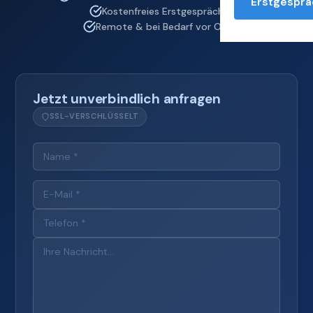
Erstgesprä
Kostenfreies Erstgespräch
Remote & bei Bedarf vor Ort
Jetzt unverbindlich anfragen
SSL-VERSCHLÜSSELT