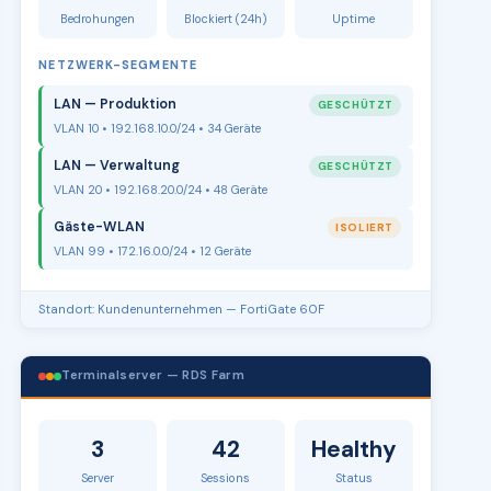
Bedrohungen
Blockiert (24h)
Uptime
NETZWERK-SEGMENTE
LAN — Produktion
GESCHÜTZT
VLAN 10 • 192.168.10.0/24 • 34 Geräte
LAN — Verwaltung
GESCHÜTZT
VLAN 20 • 192.168.20.0/24 • 48 Geräte
Gäste-WLAN
ISOLIERT
VLAN 99 • 172.16.0.0/24 • 12 Geräte
Standort: Kundenunternehmen — FortiGate 60F
Terminalserver — RDS Farm
3
42
Healthy
Server
Sessions
Status