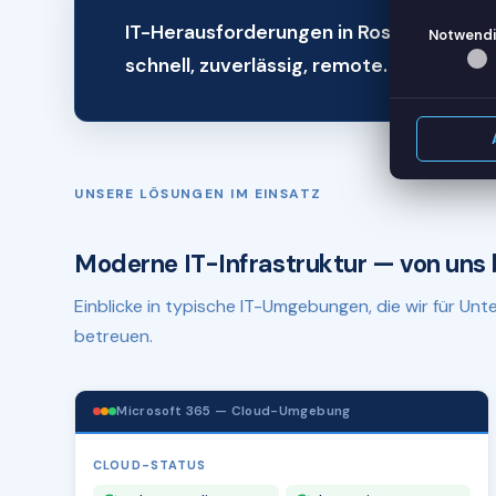
IT-Herausforderungen in Rostock? Wir 
Notwendi
schnell, zuverlässig, remote.
UNSERE LÖSUNGEN IM EINSATZ
Moderne IT-Infrastruktur — von uns 
Einblicke in typische IT-Umgebungen, die wir für U
betreuen.
Microsoft 365 — Cloud-Umgebung
CLOUD-STATUS