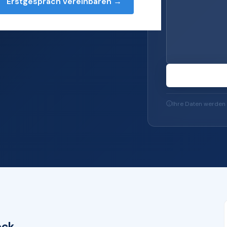
Erstgespräch vereinbaren →
s — von Server und
-Sicherheit und
Ihre Daten werden 
ock