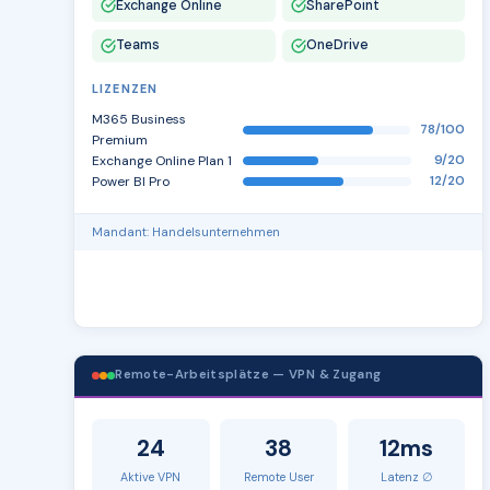
Exchange Online
SharePoint
Teams
OneDrive
LIZENZEN
M365 Business
78/100
Premium
Exchange Online Plan 1
9/20
Power BI Pro
12/20
Mandant: Handelsunternehmen
Remote-Arbeitsplätze — VPN & Zugang
24
38
12ms
Aktive VPN
Remote User
Latenz ∅