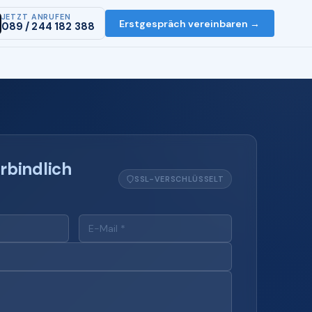
JETZT ANRUFEN
Erstgespräch vereinbaren →
089 / 244 182 388
rbindlich
SSL-VERSCHLÜSSELT