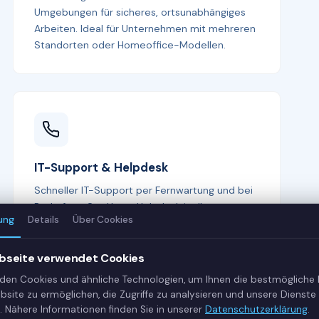
Umgebungen für sicheres, ortsunabhängiges
Arbeiten. Ideal für Unternehmen mit mehreren
Standorten oder Homeoffice-Modellen.
IT-Support & Helpdesk
Schneller IT-Support per Fernwartung und bei
Bedarf vor Ort. Unser Helpdesk ist Ihr erster
ung
Details
Über Cookies
Ansprechpartner bei allen IT-Fragen —
kompetent, freundlich und lösungsorientiert.
bseite verwendet Cookies
den Cookies und ähnliche Technologien, um Ihnen die bestmögliche
bsite zu ermöglichen, die Zugriffe zu analysieren und unsere Dienste 
. Nähere Informationen finden Sie in unserer
Datenschutzerklärung
.