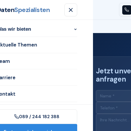
Daten
Spezialisten
n
Aktuelle Themen
Team
Karriere
Kontakt
as wir bieten
ktuelle Themen
eam
Jetzt unve
arriere
anfragen
 für
ontakt
089 / 244 182 388
n Rostock mit dem