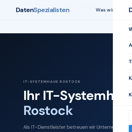
Startseite
Systemhaus
Rostock
Daten
Spezialisten
Was wir biete
W
A
T
K
IT-SYSTEMHAUS ROSTOCK
Ihr IT-Systemhaus
K
Rostock
Als IT-Dienstleister betreuen wir Unternehmen i