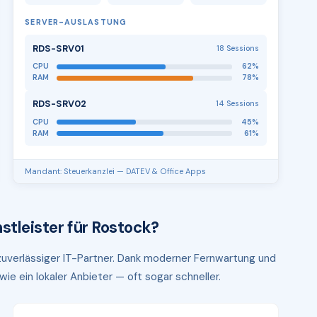
SERVER-AUSLASTUNG
RDS-SRV01
18 Sessions
CPU
62%
RAM
78%
RDS-SRV02
14 Sessions
CPU
45%
RAM
61%
Mandant: Steuerkanzlei — DATEV & Office Apps
stleister für Rostock?
 zuverlässiger IT-Partner. Dank moderner Fernwartung und
ie ein lokaler Anbieter — oft sogar schneller.