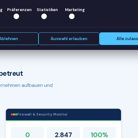
helfen —
g
Präferenzen
Statistiken
Marketing
Erstgespräch vereinbaren
Ablehnen
Auswahl erlauben
Alle zulas
betreut
nternehmen aufbauen und
Firewall & Security Monitor
0
2.847
100%