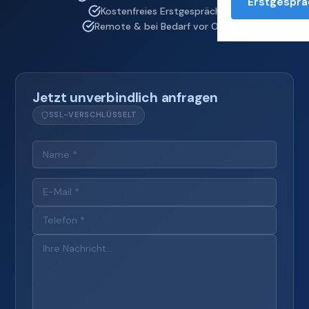
Erstgesprä
Kostenfreies Erstgespräch
Remote & bei Bedarf vor Ort
Jetzt unverbindlich anfragen
SSL-VERSCHLÜSSELT