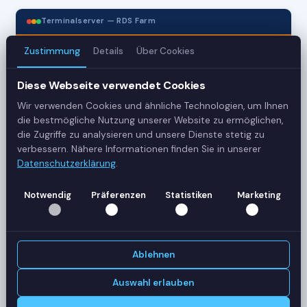
Terminalserver — RDS Farm
Zustimmung
Details
Über Cookies
3
Diese Webseite verwendet Cookies
Server
Wir verwenden Cookies und ähnliche Technologien, um Ihnen
42
die bestmögliche Nutzung unserer Website zu ermöglichen,
die Zugriffe zu analysieren und unsere Dienste stetig zu
Sessions
verbessern. Nähere Informationen finden Sie in unserer
Datenschutzerklärung
.
Healthy
Notwendig
Präferenzen
Statistiken
Marketing
Status
SERVER-AUSLASTUNG
RDS-SRV01
18 Sessions
Ablehnen
CPU
62%
RAM
78%
Auswahl erlauben
RDS-SRV02
14 Sessions