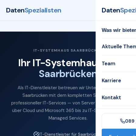
Startseite
Systemhaus
Saarbrücken
Daten
Spezialisten
Daten
Spezi
Was wir biete
Aktuelle The
IT-SYSTEMHAUS SAARBRÜCKEN
Ihr IT-Systemhaus für
Team
Saarbrücken
Karriere
Als IT-Dienstleister betreuen wir Unternehmen in
Saarbrücken mit dem kompletten Spektrum
Kontakt
professioneller IT-Services — von Server und Netzwerk
über Cloud und Microsoft 365 bis zu IT-Sicherheit und
Managed Services.
089 
IT-Dienstleister für Saarbrücken