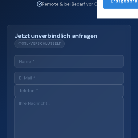
Erstgesprä
Remote & bei Bedarf vor Ort
Jetzt unverbindlich anfragen
SSL-VERSCHLÜSSELT