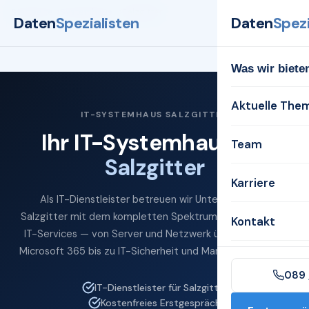
Startseite
Systemhaus
Salzgitter
Daten
Spezialisten
Daten
Spezi
Was wir biete
Aktuelle The
IT-SYSTEMHAUS SALZGITTER
Ihr IT-Systemhaus für
Team
Salzgitter
Karriere
Als IT-Dienstleister betreuen wir Unternehmen in
Salzgitter mit dem kompletten Spektrum professioneller
Kontakt
IT-Services — von Server und Netzwerk über Cloud und
Microsoft 365 bis zu IT-Sicherheit und Managed Services.
089 
IT-Dienstleister für Salzgitter
Kostenfreies Erstgespräch