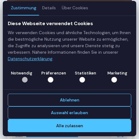
Zustimmung
Details
Über Cookies
3
Diese Webseite verwendet Cookies
Server
Wir verwenden Cookies und ähnliche Technologien, um Ihnen
42
die bestmögliche Nutzung unserer Website zu ermöglichen,
die Zugriffe zu analysieren und unsere Dienste stetig zu
Sessions
verbessern. Nähere Informationen finden Sie in unserer
Datenschutzerklärung
.
Healthy
Notwendig
Präferenzen
Statistiken
Marketing
Status
SERVER-AUSLASTUNG
RDS-SRV01
18 Sessions
Ablehnen
CPU
62%
RAM
78%
Auswahl erlauben
RDS-SRV02
14 Sessions
Alle zulassen
CPU
45%
RAM
61%