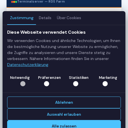
Terminalserver — RDS Farm
Zustimmung
Details
Über Cookies
3
Server
Diese Webseite verwendet Cookies
Wir verwenden Cookies und ähnliche Technologien, um Ihnen
42
die bestmögliche Nutzung unserer Website zu ermöglichen,
Sessions
die Zugriffe zu analysieren und unsere Dienste stetig zu
verbessern. Nähere Informationen finden Sie in unserer
Datenschutzerklärung
.
Healthy
Status
Notwendig
Präferenzen
Statistiken
Marketing
SERVER-AUSLASTUNG
RDS-SRV01
18 Sessions
Ablehnen
CPU
62%
RAM
78%
Auswahl erlauben
RDS-SRV02
14 Sessions
Alle zulassen
CPU
45%