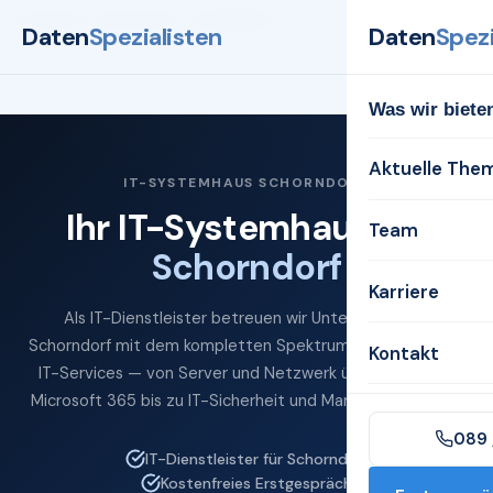
Startseite
Systemhaus
Schorndorf
Daten
Spezialisten
Daten
Spezi
Was wir biete
Aktuelle The
IT-SYSTEMHAUS SCHORNDORF
Ihr IT-Systemhaus für
Team
Schorndorf
Karriere
Als IT-Dienstleister betreuen wir Unternehmen in
Schorndorf mit dem kompletten Spektrum professioneller
Kontakt
IT-Services — von Server und Netzwerk über Cloud und
Microsoft 365 bis zu IT-Sicherheit und Managed Services.
089 
IT-Dienstleister für Schorndorf
Kostenfreies Erstgespräch