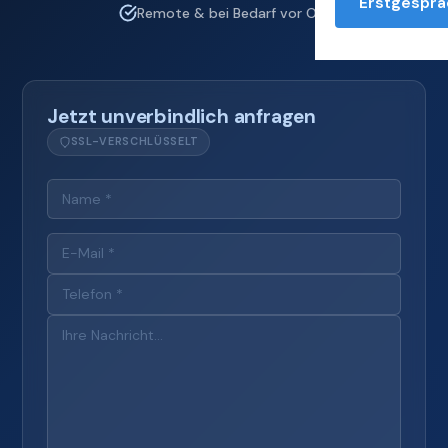
Erstgesprä
Remote & bei Bedarf vor Ort
Jetzt unverbindlich anfragen
SSL-VERSCHLÜSSELT