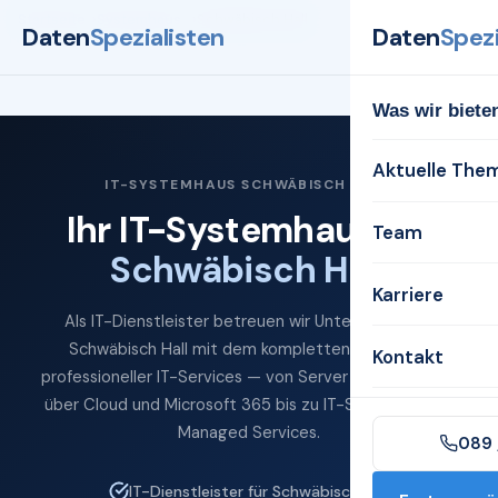
Startseite
Systemhaus
Schwäbisch Hall
Daten
Spezialisten
Daten
Spezi
Was wir biete
Aktuelle The
IT-SYSTEMHAUS SCHWÄBISCH HALL
Ihr IT-Systemhaus für
Team
Schwäbisch Hall
Karriere
Als IT-Dienstleister betreuen wir Unternehmen in
Schwäbisch Hall mit dem kompletten Spektrum
Kontakt
professioneller IT-Services — von Server und Netzwerk
über Cloud und Microsoft 365 bis zu IT-Sicherheit und
Managed Services.
089 
IT-Dienstleister für Schwäbisch Hall