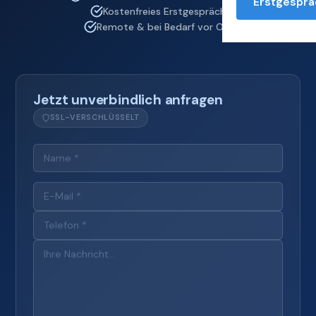
Erstgesprä
Kostenfreies Erstgespräch
Remote & bei Bedarf vor Ort
Jetzt unverbindlich anfragen
SSL-VERSCHLÜSSELT