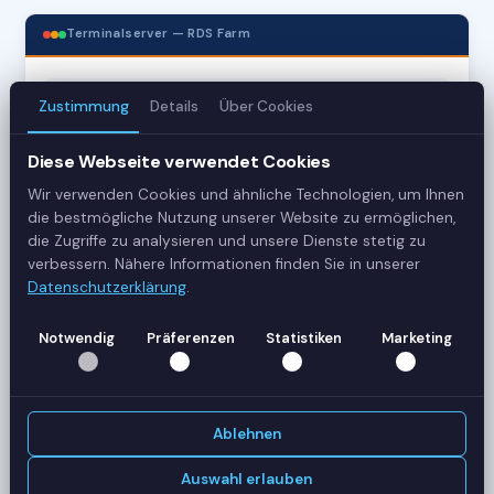
Terminalserver — RDS Farm
3
Zustimmung
Details
Über Cookies
Server
Diese Webseite verwendet Cookies
42
Wir verwenden Cookies und ähnliche Technologien, um Ihnen
die bestmögliche Nutzung unserer Website zu ermöglichen,
Sessions
die Zugriffe zu analysieren und unsere Dienste stetig zu
verbessern. Nähere Informationen finden Sie in unserer
Healthy
Datenschutzerklärung
.
Status
Notwendig
Präferenzen
Statistiken
Marketing
SERVER-AUSLASTUNG
RDS-SRV01
18 Sessions
Ablehnen
CPU
62%
RAM
78%
Auswahl erlauben
RDS-SRV02
14 Sessions