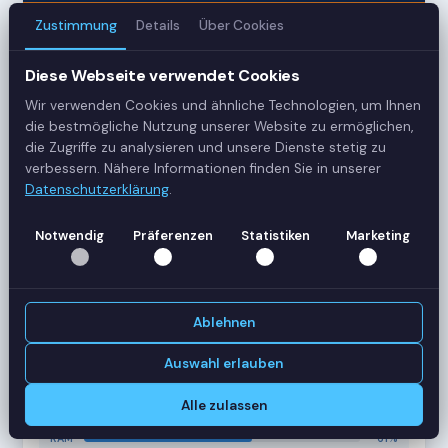
Zustimmung
Details
Über Cookies
3
Diese Webseite verwendet Cookies
Server
Wir verwenden Cookies und ähnliche Technologien, um Ihnen
42
die bestmögliche Nutzung unserer Website zu ermöglichen,
die Zugriffe zu analysieren und unsere Dienste stetig zu
Sessions
verbessern. Nähere Informationen finden Sie in unserer
Datenschutzerklärung
.
Healthy
Notwendig
Präferenzen
Statistiken
Marketing
Status
SERVER-AUSLASTUNG
RDS-SRV01
18 Sessions
Ablehnen
CPU
62%
RAM
78%
Auswahl erlauben
RDS-SRV02
14 Sessions
Alle zulassen
CPU
45%
RAM
61%