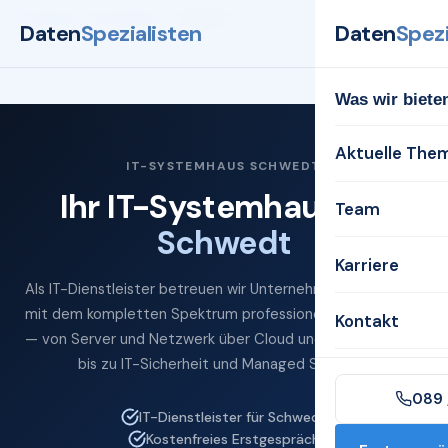
Startseite
Systemhaus
Schwedt
Daten
Spezialisten
Daten
Spezi
Was wir biete
Aktuelle The
IT-SYSTEMHAUS SCHWEDT
Ihr IT-Systemhaus für
Team
Schwedt
Karriere
Als IT-Dienstleister betreuen wir Unternehmen in Schwedt
mit dem kompletten Spektrum professioneller IT-Services
Kontakt
— von Server und Netzwerk über Cloud und Microsoft 365
bis zu IT-Sicherheit und Managed Services.
089 
IT-Dienstleister für Schwedt
Kostenfreies Erstgespräch