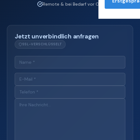
Erstgesprä
Remote & bei Bedarf vor Ort
Jetzt unverbindlich anfragen
SSL-VERSCHLÜSSELT