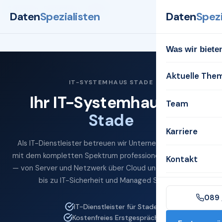
Startseite
Systemhaus
Stade
Daten
Spezialisten
Daten
Spezi
Was wir biete
Aktuelle The
IT-SYSTEMHAUS STADE
Ihr IT-Systemhaus für
Team
Stade
Karriere
Als IT-Dienstleister betreuen wir Unternehmen in Stade
mit dem kompletten Spektrum professioneller IT-Services
Kontakt
— von Server und Netzwerk über Cloud und Microsoft 365
bis zu IT-Sicherheit und Managed Services.
089 
IT-Dienstleister für Stade
Kostenfreies Erstgespräch