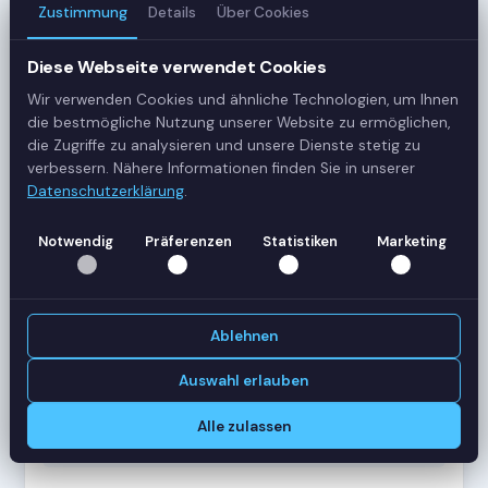
Zustimmung
Details
Über Cookies
3
Server
Diese Webseite verwendet Cookies
Wir verwenden Cookies und ähnliche Technologien, um Ihnen
42
die bestmögliche Nutzung unserer Website zu ermöglichen,
Sessions
die Zugriffe zu analysieren und unsere Dienste stetig zu
verbessern. Nähere Informationen finden Sie in unserer
Datenschutzerklärung
.
Healthy
Status
Notwendig
Präferenzen
Statistiken
Marketing
SERVER-AUSLASTUNG
RDS-SRV01
18 Sessions
Ablehnen
CPU
62%
RAM
78%
Auswahl erlauben
RDS-SRV02
14 Sessions
Alle zulassen
CPU
45%
RAM
61%