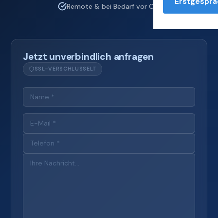
Erstgesprä
Remote & bei Bedarf vor Ort
Jetzt unverbindlich anfragen
SSL-VERSCHLÜSSELT