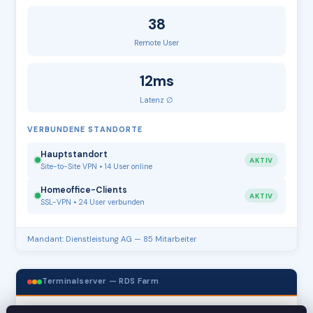
38
Remote User
12ms
Latenz ∅
VERBUNDENE STANDORTE
Hauptstandort
AKTIV
Site-to-Site VPN • 14 User online
Homeoffice-Clients
AKTIV
SSL-VPN • 24 User verbunden
Mandant: Dienstleistung AG — 85 Mitarbeiter
Terminalserver — RDS Farm