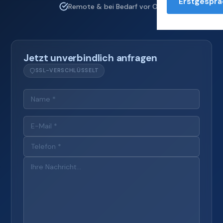
Erstgesprä
Remote & bei Bedarf vor Ort
Jetzt unverbindlich anfragen
SSL-VERSCHLÜSSELT