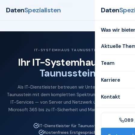
Startseite
Systemhaus
Taunusstein
Daten
Spezialisten
Daten
Spezi
Was wir biete
Aktuelle The
IT-SYSTEMHAUS TAUNUSSTEIN
Ihr IT-Systemhaus für
Team
Taunusstein
Karriere
Als IT-Dienstleister betreuen wir Unternehmen in
Taunusstein mit dem kompletten Spektrum professioneller
Kontakt
IT-Services — von Server und Netzwerk über Cloud und
Microsoft 365 bis zu IT-Sicherheit und Managed Services.
089 
IT-Dienstleister für Taunusstein
Kostenfreies Erstgespräch