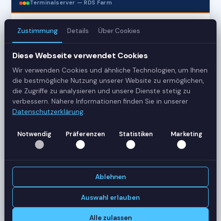
Terminalserver — RDS Farm
Zustimmung
Details
Über Cookies
3
Server
Diese Webseite verwendet Cookies
Wir verwenden Cookies und ähnliche Technologien, um Ihnen
42
die bestmögliche Nutzung unserer Website zu ermöglichen,
Sessions
die Zugriffe zu analysieren und unsere Dienste stetig zu
verbessern. Nähere Informationen finden Sie in unserer
Datenschutzerklärung
.
Healthy
Status
Notwendig
Präferenzen
Statistiken
Marketing
SERVER-AUSLASTUNG
RDS-SRV01
18 Sessions
Ablehnen
CPU
62%
RAM
78%
Auswahl erlauben
RDS-SRV02
14 Sessions
Alle zulassen
CPU
45%