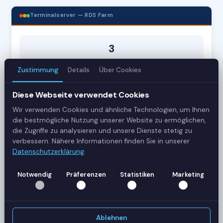
Terminalserver — RDS Farm
3
Server
Zustimmung
Details
Über Cookies
42
Diese Webseite verwendet Cookies
Sessions
Wir verwenden Cookies und ähnliche Technologien, um Ihnen
die bestmögliche Nutzung unserer Website zu ermöglichen,
Healthy
die Zugriffe zu analysieren und unsere Dienste stetig zu
verbessern. Nähere Informationen finden Sie in unserer
Status
Datenschutzerklärung
.
SERVER-AUSLASTUNG
Notwendig
Präferenzen
Statistiken
Marketing
RDS-SRV01
18 Sessions
CPU
62%
RAM
78%
Ablehnen
RDS-SRV02
14 Sessions