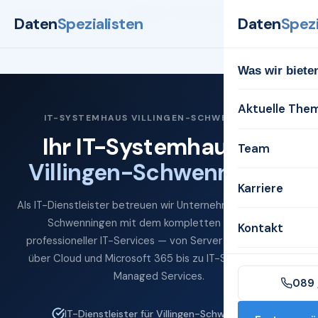
Startseite
Systemhaus
Villingen-Schwenningen
Daten
Spezialisten
Daten
Spezi
Was wir biete
Aktuelle The
IT-SYSTEMHAUS VILLINGEN-SCHWENNINGEN
Ihr IT-Systemhaus für
Team
Villingen-Schwenningen
Karriere
Als IT-Dienstleister betreuen wir Unternehmen in Villingen-
Schwenningen mit dem kompletten Spektrum
Kontakt
professioneller IT-Services — von Server und Netzwerk
über Cloud und Microsoft 365 bis zu IT-Sicherheit und
Managed Services.
089 
IT-Dienstleister für Villingen-Schwenningen