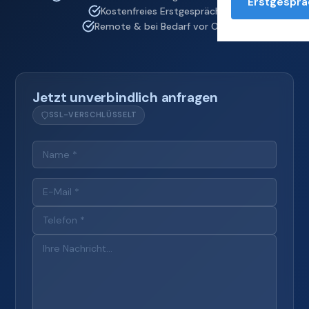
Erstgesprä
Kostenfreies Erstgespräch
Remote & bei Bedarf vor Ort
Jetzt unverbindlich anfragen
SSL-VERSCHLÜSSELT