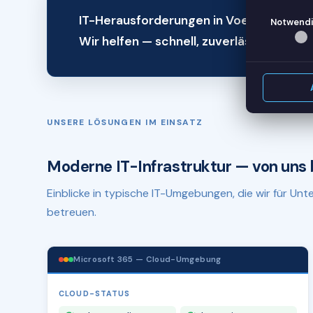
IT-Herausforderungen in Voerde (Niede
Notwendi
Wir helfen — schnell, zuverlässig, remot
UNSERE LÖSUNGEN IM EINSATZ
Moderne IT-Infrastruktur — von uns 
Einblicke in typische IT-Umgebungen, die wir für U
betreuen.
Microsoft 365 — Cloud-Umgebung
CLOUD-STATUS