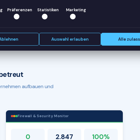
rrhein)?
g
Präferenzen
Statistiken
Marketing
Erstgespräch vereinbaren
e.
Ablehnen
Auswahl erlauben
Alle zulas
betreut
nternehmen aufbauen und
Firewall & Security Monitor
0
2.847
100%