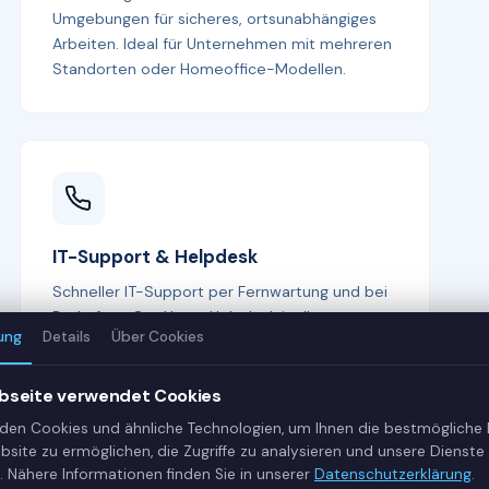
Umgebungen für sicheres, ortsunabhängiges
Arbeiten. Ideal für Unternehmen mit mehreren
Standorten oder Homeoffice-Modellen.
IT-Support & Helpdesk
Schneller IT-Support per Fernwartung und bei
Bedarf vor Ort. Unser Helpdesk ist Ihr erster
ung
Details
Über Cookies
Ansprechpartner bei allen IT-Fragen —
kompetent, freundlich und lösungsorientiert.
bseite verwendet Cookies
den Cookies und ähnliche Technologien, um Ihnen die bestmögliche
bsite zu ermöglichen, die Zugriffe zu analysieren und unsere Dienste 
. Nähere Informationen finden Sie in unserer
Datenschutzerklärung
.