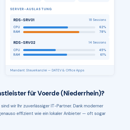
SERVER-AUSLASTUNG
RDS-SRV01
18 Sessions
CPU
62%
RAM
78%
RDS-SRV02
14 Sessions
CPU
45%
RAM
61%
Mandant: Steuerkanzlei — DATEV & Office Apps
stleister für Voerde (Niederrhein)?
sind wir Ihr zuverlässiger IT-Partner. Dank moderner
enauso effizient wie ein lokaler Anbieter — oft sogar