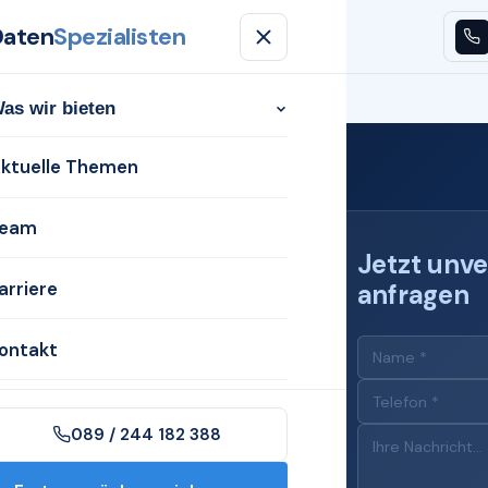
Daten
Spezialisten
n
Aktuelle Themen
Team
Karriere
Kontakt
as wir bieten
ktuelle Themen
eam
Jetzt unve
arriere
anfragen
 für
ontakt
ein)
089 / 244 182 388
n Voerde