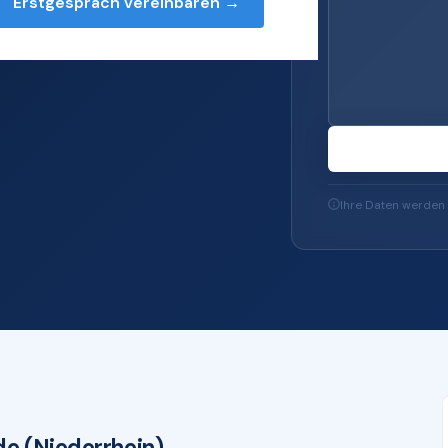
Erstgespräch vereinbaren →
essioneller IT-
 und Microsoft 365
Ihre Daten werden 
e (Niederrhein)