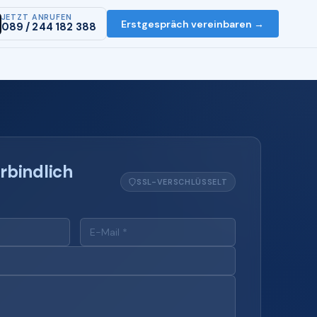
JETZT ANRUFEN
Erstgespräch vereinbaren →
089 / 244 182 388
rbindlich
SSL-VERSCHLÜSSELT