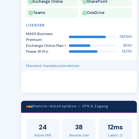
Exchange Online
SharePoint
Teams
OneDrive
LIZENZEN
M365 Business
78/100
Premium
Exchange Online Plan 1
9/20
Power BI Pro
12/20
Mandant: Handelsunternehmen
Remote-Arbeitsplätze — VPN & Zugang
24
38
12ms
Aktive VPN
Remote User
Latenz ∅