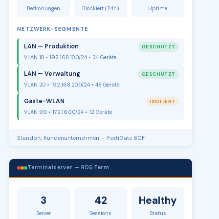
Bedrohungen
Blockiert (24h)
Uptime
NETZWERK-SEGMENTE
LAN — Produktion
GESCHÜTZT
VLAN 10 • 192.168.10.0/24 • 34 Geräte
LAN — Verwaltung
GESCHÜTZT
VLAN 20 • 192.168.20.0/24 • 48 Geräte
Gäste-WLAN
ISOLIERT
VLAN 99 • 172.16.0.0/24 • 12 Geräte
Standort: Kundenunternehmen — FortiGate 60F
Terminalserver — RDS Farm
3
42
Healthy
Server
Sessions
Status