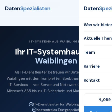
Startseite
Systemhaus
Waiblingen
Daten
Spezialisten
Daten
Spezi
Was wir biete
Aktuelle The
IT-SYSTEMHAUS WAIBLINGEN
Ihr IT-Systemhaus für
Team
Waiblingen
Karriere
Als IT-Dienstleister betreuen wir Unternehmen in
Waiblingen mit dem kompletten Spektrum professioneller
Kontakt
IT-Services — von Server und Netzwerk über Cloud und
Microsoft 365 bis zu IT-Sicherheit und Managed Services.
089 
IT-Dienstleister für Waiblingen
Kostenfreies Erstgespräch