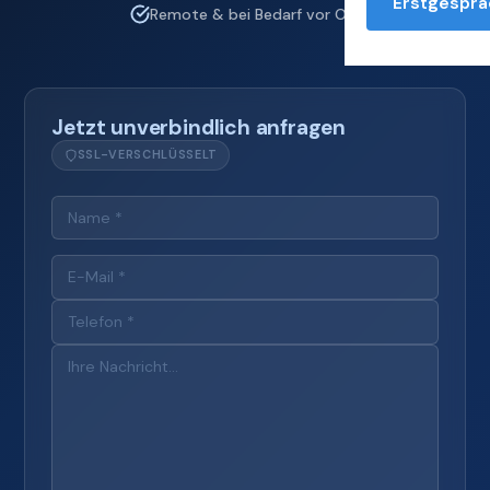
Erstgesprä
Remote & bei Bedarf vor Ort
Jetzt unverbindlich anfragen
SSL-VERSCHLÜSSELT