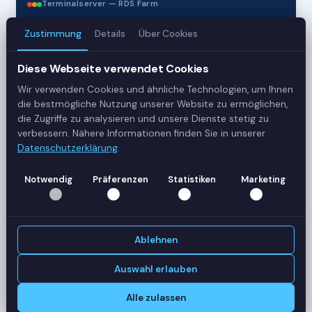
Terminalserver — RDS Farm
Zustimmung
Details
Über Cookies
3
Diese Webseite verwendet Cookies
Server
Wir verwenden Cookies und ähnliche Technologien, um Ihnen
42
die bestmögliche Nutzung unserer Website zu ermöglichen,
die Zugriffe zu analysieren und unsere Dienste stetig zu
Sessions
verbessern. Nähere Informationen finden Sie in unserer
Datenschutzerklärung
.
Healthy
Notwendig
Präferenzen
Statistiken
Marketing
Status
SERVER-AUSLASTUNG
RDS-SRV01
18 Sessions
Ablehnen
CPU
62%
RAM
78%
Auswahl erlauben
RDS-SRV02
14 Sessions
Alle zulassen
CPU
45%