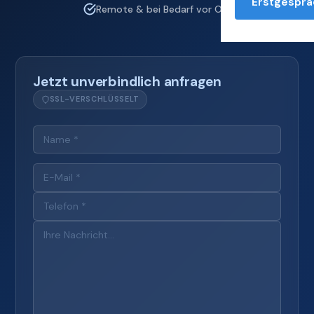
Erstgesprä
Remote & bei Bedarf vor Ort
Jetzt unverbindlich anfragen
SSL-VERSCHLÜSSELT