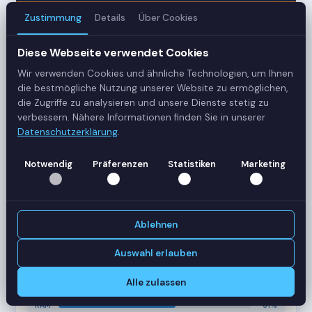
Zustimmung
Details
Über Cookies
3
Diese Webseite verwendet Cookies
Server
Wir verwenden Cookies und ähnliche Technologien, um Ihnen
42
die bestmögliche Nutzung unserer Website zu ermöglichen,
die Zugriffe zu analysieren und unsere Dienste stetig zu
Sessions
verbessern. Nähere Informationen finden Sie in unserer
Datenschutzerklärung
.
Healthy
Notwendig
Präferenzen
Statistiken
Marketing
Status
SERVER-AUSLASTUNG
RDS-SRV01
18 Sessions
Ablehnen
CPU
62%
RAM
78%
Auswahl erlauben
RDS-SRV02
14 Sessions
Alle zulassen
CPU
45%
RAM
61%