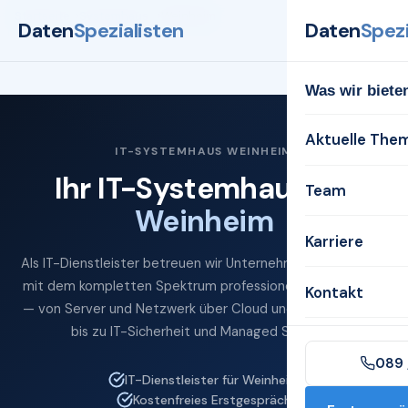
Startseite
Systemhaus
Weinheim
Daten
Spezialisten
Daten
Spezi
Was wir biete
Aktuelle The
IT-SYSTEMHAUS WEINHEIM
Ihr IT-Systemhaus für
Team
Weinheim
Karriere
Als IT-Dienstleister betreuen wir Unternehmen in Weinheim
mit dem kompletten Spektrum professioneller IT-Services
Kontakt
— von Server und Netzwerk über Cloud und Microsoft 365
bis zu IT-Sicherheit und Managed Services.
089 
IT-Dienstleister für Weinheim
Kostenfreies Erstgespräch