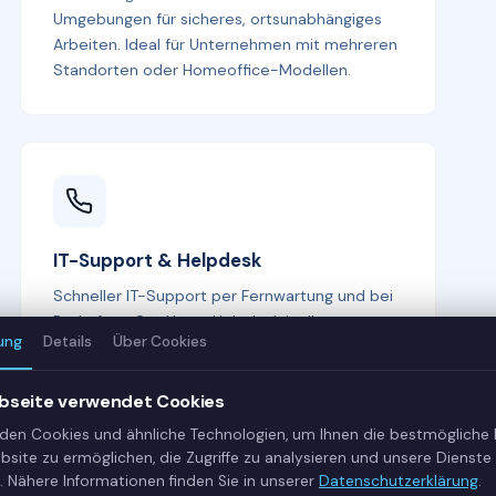
Umgebungen für sicheres, ortsunabhängiges
Arbeiten. Ideal für Unternehmen mit mehreren
Standorten oder Homeoffice-Modellen.
IT-Support & Helpdesk
Schneller IT-Support per Fernwartung und bei
Bedarf vor Ort. Unser Helpdesk ist Ihr erster
ung
Details
Über Cookies
Ansprechpartner bei allen IT-Fragen —
kompetent, freundlich und lösungsorientiert.
bseite verwendet Cookies
den Cookies und ähnliche Technologien, um Ihnen die bestmögliche
bsite zu ermöglichen, die Zugriffe zu analysieren und unsere Dienste 
. Nähere Informationen finden Sie in unserer
Datenschutzerklärung
.