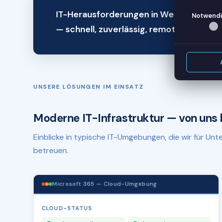
IT-Herausforderungen in Weißenfels? W
Notwendi
— schnell, zuverlässig, remote.
UNSERE LÖSUNGEN IM EINSATZ
Moderne IT-Infrastruktur — von uns 
Einblicke in typische IT-Umgebungen, die wir für U
betreuen.
Microsoft 365 — Cloud-Umgebung
CLOUD-STATUS