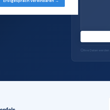
Erstgespräch vereinbaren →
rvices — von Server
u IT-Sicherheit und
Ihre Daten werden 
enfels