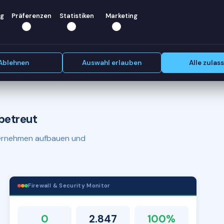
ir helfen
g
Präferenzen
Statistiken
Marketing
Erstgespräch vereinbaren
Ablehnen
Auswahl erlauben
Alle zulas
betreut
nternehmen aufbauen und
Firewall & Security Monitor
0
2.847
100%