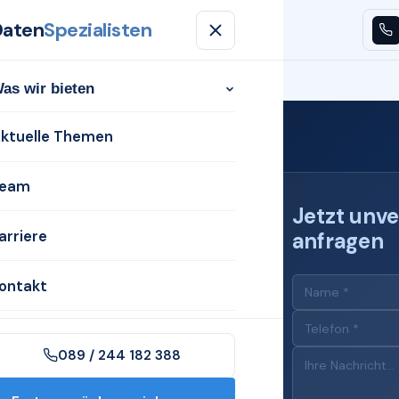
Daten
Spezialisten
n
Aktuelle Themen
Team
Karriere
Kontakt
as wir bieten
ktuelle Themen
eam
Jetzt unve
arriere
anfragen
 für
ontakt
089 / 244 182 388
n Weißenfels mit