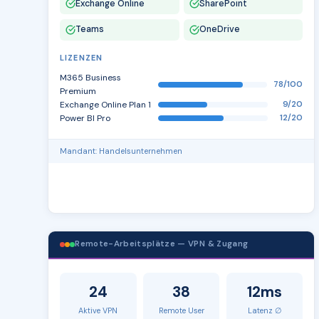
Exchange Online
SharePoint
Teams
OneDrive
LIZENZEN
M365 Business
78/100
Premium
Exchange Online Plan 1
9/20
Power BI Pro
12/20
Mandant: Handelsunternehmen
Remote-Arbeitsplätze — VPN & Zugang
24
38
12ms
Aktive VPN
Remote User
Latenz ∅