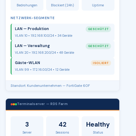
Bedrohungen
Blockiert (24h)
Uptime
NETZWERK-SEGMENTE
LAN — Produktion
GESCHÜTZT
VLAN 10 • 192.168.10.0/24 • 34 Geräte
LAN — Verwaltung
GESCHÜTZT
VLAN 20 • 192.168.20.0/24 • 48 Geräte
Gäste-WLAN
ISOLIERT
VLAN 99 • 172.16.0.0/24 • 12 Geräte
Standort: Kundenunternehmen — FortiGate 60F
Terminalserver — RDS Farm
3
42
Healthy
Server
Sessions
Status