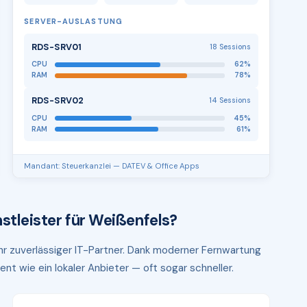
SERVER-AUSLASTUNG
RDS-SRV01
18 Sessions
CPU
62%
RAM
78%
RDS-SRV02
14 Sessions
CPU
45%
RAM
61%
Mandant: Steuerkanzlei — DATEV & Office Apps
stleister für Weißenfels?
Ihr zuverlässiger IT-Partner. Dank moderner Fernwartung
ent wie ein lokaler Anbieter — oft sogar schneller.