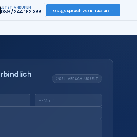
JETZT ANRUFEN
Erstgespräch vereinbaren →
089 / 244 182 388
rbindlich
SSL-VERSCHLÜSSELT