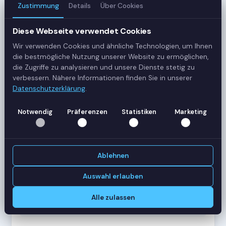
Zustimmung
Details
Über Cookies
3
Server
Diese Webseite verwendet Cookies
Wir verwenden Cookies und ähnliche Technologien, um Ihnen
42
die bestmögliche Nutzung unserer Website zu ermöglichen,
Sessions
die Zugriffe zu analysieren und unsere Dienste stetig zu
verbessern. Nähere Informationen finden Sie in unserer
Datenschutzerklärung
.
Healthy
Status
Notwendig
Präferenzen
Statistiken
Marketing
SERVER-AUSLASTUNG
RDS-SRV01
18 Sessions
Ablehnen
CPU
62%
RAM
78%
Auswahl erlauben
RDS-SRV02
14 Sessions
Alle zulassen
CPU
45%
RAM
61%