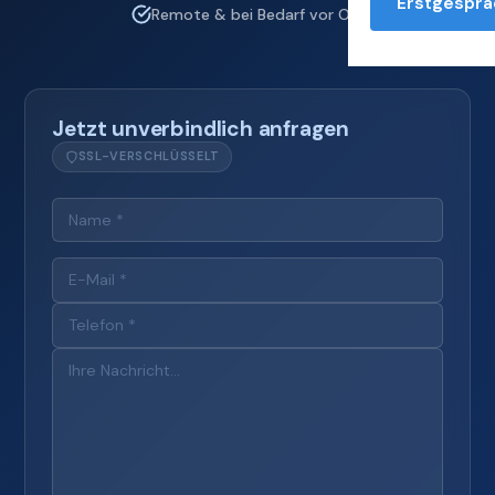
Erstgesprä
Remote & bei Bedarf vor Ort
Jetzt unverbindlich anfragen
SSL-VERSCHLÜSSELT