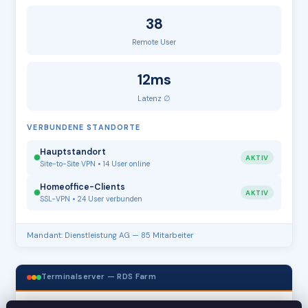
38
Remote User
12ms
Latenz ∅
VERBUNDENE STANDORTE
Hauptstandort
AKTIV
Site-to-Site VPN • 14 User online
Homeoffice-Clients
AKTIV
SSL-VPN • 24 User verbunden
Mandant: Dienstleistung AG — 85 Mitarbeiter
Terminalserver — RDS Farm