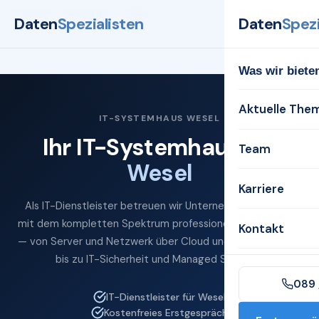
Startseite
Systemhaus
Wesel
Daten
Spezialisten
Daten
Spezi
Was wir biete
Aktuelle The
IT-SYSTEMHAUS WESEL
Ihr IT-Systemhaus für
Team
Wesel
Karriere
Als IT-Dienstleister betreuen wir Unternehmen in Wesel
mit dem kompletten Spektrum professioneller IT-Services
Kontakt
— von Server und Netzwerk über Cloud und Microsoft 365
bis zu IT-Sicherheit und Managed Services.
089 
IT-Dienstleister für Wesel
Kostenfreies Erstgespräch