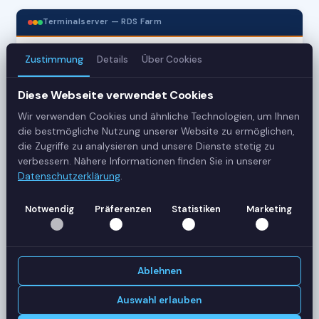
Terminalserver — RDS Farm
Zustimmung
Details
Über Cookies
3
Server
Diese Webseite verwendet Cookies
Wir verwenden Cookies und ähnliche Technologien, um Ihnen
42
die bestmögliche Nutzung unserer Website zu ermöglichen,
die Zugriffe zu analysieren und unsere Dienste stetig zu
Sessions
verbessern. Nähere Informationen finden Sie in unserer
Datenschutzerklärung
.
Healthy
Status
Notwendig
Präferenzen
Statistiken
Marketing
SERVER-AUSLASTUNG
RDS-SRV01
18 Sessions
Ablehnen
CPU
62%
RAM
78%
Auswahl erlauben
RDS-SRV02
14 Sessions