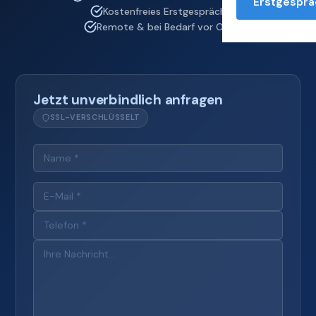
Erstgesprä
Kostenfreies Erstgespräch
Remote & bei Bedarf vor Ort
Jetzt unverbindlich anfragen
SSL-VERSCHLÜSSELT