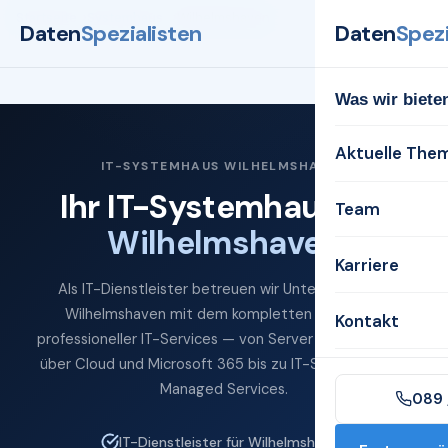
Startseite
Systemhaus
Wilhelmshaven
Daten
Spezialisten
Daten
Spezi
Was wir biete
Aktuelle The
IT-SYSTEMHAUS WILHELMSHAVEN
Ihr IT-Systemhaus für
Team
Wilhelmshaven
Karriere
Als IT-Dienstleister betreuen wir Unternehmen in
Wilhelmshaven mit dem kompletten Spektrum
Kontakt
professioneller IT-Services — von Server und Netzwerk
über Cloud und Microsoft 365 bis zu IT-Sicherheit und
Managed Services.
089 
IT-Dienstleister für Wilhelmshaven