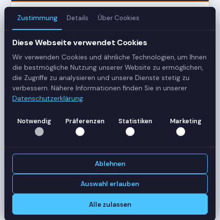
Zustimmung
Details
Über Cookies
3
Server
Diese Webseite verwendet Cookies
Wir verwenden Cookies und ähnliche Technologien, um Ihnen
42
die bestmögliche Nutzung unserer Website zu ermöglichen,
die Zugriffe zu analysieren und unsere Dienste stetig zu
Sessions
verbessern. Nähere Informationen finden Sie in unserer
Datenschutzerklärung
.
Healthy
Status
Notwendig
Präferenzen
Statistiken
Marketing
SERVER-AUSLASTUNG
RDS-SRV01
18 Sessions
Ablehnen
CPU
62%
RAM
78%
Auswahl erlauben
RDS-SRV02
14 Sessions
Alle zulassen
CPU
45%
RAM
61%