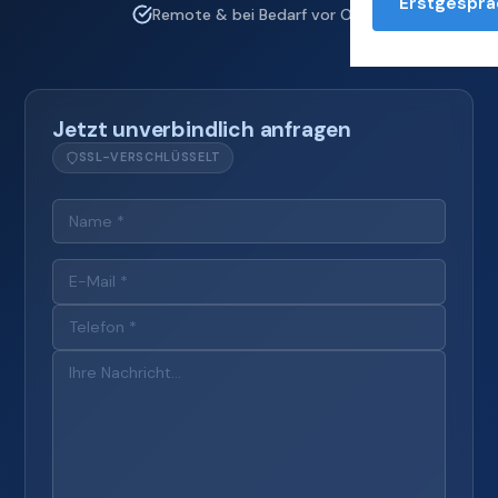
Erstgesprä
Remote & bei Bedarf vor Ort
Jetzt unverbindlich anfragen
SSL-VERSCHLÜSSELT