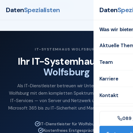
Startseite
Systemhaus
Wolfsburg
Daten
Spezialisten
Daten
Spezi
Was wir biete
Aktuelle The
IT-SYSTEMHAUS WOLFSBURG
Ihr IT-Systemhaus für
Team
Wolfsburg
Karriere
Als IT-Dienstleister betreuen wir Unternehmen in
Wolfsburg mit dem kompletten Spektrum professioneller
Kontakt
IT-Services — von Server und Netzwerk über Cloud und
Microsoft 365 bis zu IT-Sicherheit und Managed Services.
089 
IT-Dienstleister für Wolfsburg
Kostenfreies Erstgespräch